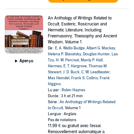
An Anthology of Writings Related to
Occult, Esoteric, Rosicrucian and
Hermetic Literature, Including
Freemasonry, Theosophy and Ancient
Wisdom, Volume 1
De :
E. A. Wallis Budge
,
Albert G. Mackey
,
Helena P. Blavatsky
,
Douglas Hunter
,
Lao
Tzu
,
H. W. Percival
,
Manly P. Hall
,
Aperçu
Hermes
,
E. T. Hargrove
,
Thomas M.
Stewart
,
J. D. Buck
,
C. W. Leadbeater
,
Max Heindel
,
Frank S. Collins
,
Frank
Higgins
Lu par :
Robin Haynes
Durée : 3 h et 21 min
Série :
An Anthology of Writings Related
to Occult
, Volume 1
Langue : Anglais
Pas de notations
11,99 €
ou gratuit avec l'essai.
Renouvellement automatique à