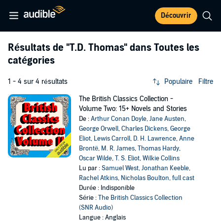
Découvrir
Résultats de
"T.D. Thomas"
dans Toutes les
catégories
1 - 4 sur 4 résultats
Populaire
Filtre
The British Classics Collection -
Volume Two: 15+ Novels and Stories
De :
Arthur Conan Doyle
,
Jane Austen
,
George Orwell
,
Charles Dickens
,
George
Eliot
,
Lewis Carroll
,
D. H. Lawrence
,
Anne
Brontë
,
M. R. James
,
Thomas Hardy
,
Oscar Wilde
,
T. S. Eliot
,
Wilkie Collins
Lu par :
Samuel West
,
Jonathan Keeble
,
Rachel Atkins
,
Nicholas Boulton
,
full cast
Durée : Indisponible
Série :
The British Classics Collection
(SNR Audio)
Langue : Anglais