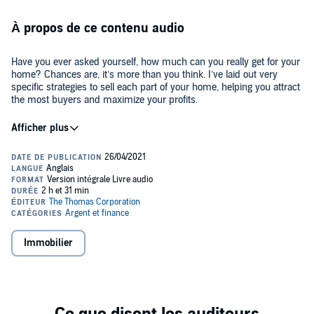
À propos de ce contenu audio
Have you ever asked yourself, how much can you really get for your
home? Chances are, it’s more than you think. I’ve laid out very
specific strategies to sell each part of your home, helping you attract
the most buyers and maximize your profits.
Inside, you’ll learn staging ideas for each room, advice on creating
curb appeal, the importance of great pictures in real estate, how to
neutralize your home, what repairs or touch-ups will improve value,
and much more.
In this book, I’ve provided an effective guide for you to have the
most successful real estate transaction possible. If you don't have
time to implement all the strategies discussed in this book, I’d be
more than happy to provide my expertise and services to help you
Immobilier
buy or sell your home.
©2021 The Thomas Corporation (P)2021 The Thomas Corporation