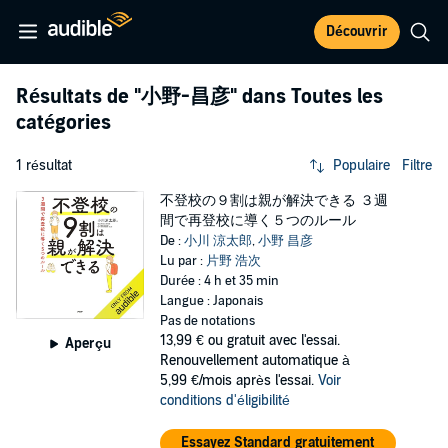
Découvrir
Résultats de
"小野-昌彦"
dans Toutes les
catégories
1 résultat
Populaire
Filtre
不登校の９割は親が解決できる ３週
間で再登校に導く５つのルール
De :
小川 涼太郎
,
小野 昌彦
Lu par :
片野 浩次
Durée : 4 h et 35 min
Langue : Japonais
Pas de notations
13,99 €
ou gratuit avec l'essai.
Aperçu
Renouvellement automatique à
5,99 €/mois après l'essai.
Voir
conditions d'éligibilité
Essayez Standard gratuitement