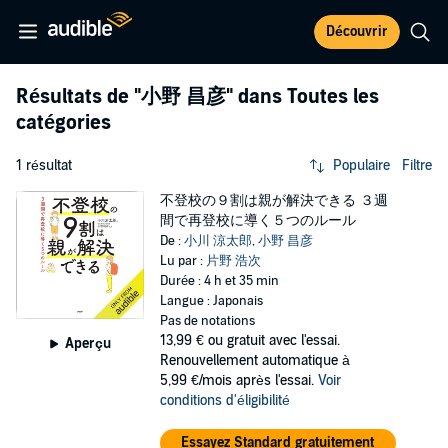
Découvrir
Résultats de
"小野 昌彦"
dans Toutes les
catégories
1 résultat
Populaire
Filtre
不登校の９割は親が解決できる ３週
間で再登校に導く５つのルール
De :
小川 涼太郎
,
小野 昌彦
Lu par :
片野 浩次
Durée : 4 h et 35 min
Langue : Japonais
Pas de notations
13,99 €
ou gratuit avec l'essai.
Aperçu
Renouvellement automatique à
5,99 €/mois après l'essai.
Voir
conditions d'éligibilité
Essayez Standard gratuitement