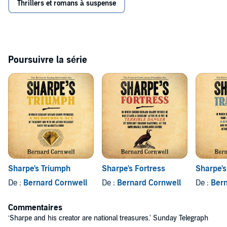
Thrillers et romans à suspense
Poursuivre la série
Sharpe's Triumph
Sharpe's Fortress
Sharpe's
De :
Bernard Cornwell
De :
Bernard Cornwell
De :
Bern
Commentaires
‘Sharpe and his creator are national treasures.' Sunday Telegraph