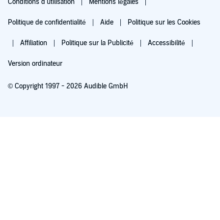
Conditions d'utilisation
Mentions légales
Politique de confidentialité
Aide
Politique sur les Cookies
Affiliation
Politique sur la Publicité
Accessibilité
Version ordinateur
© Copyright 1997 - 2026 Audible GmbH
Essayez pour 0,00 €
Renouvellement automatique à 5,99 €/mois après 30 jours. Annulation possible
chaque mois.