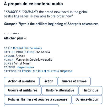
À propos de ce contenu audio
*
SHARPE’S COMMAND
, the brand new novel in the global
bestselling series, is available to pre-order now*
Sharpe’s Tiger
is the brilliant beginning of Sharpe’s adventures
India, 1799
The citadel of Seringapatam is under siege. Navigating this
dangerous kingdom of bejewelled palaces and poverty, Private
Richard Sharpe embarks on a rescue mission to save a senior
officer from the clutches of the Tippoo of Mysore – and oust the
Sultan from his throne.
The fortress of Mysore is considered impregnable, but one of the
greatest threats comes from betrayal within the British ranks. And
the man to outwit enemies from both sides is Sharpe . . .
Action et aventure
Fiction
Guerre et armée
‘A master storyteller’
DAILY TELEGRAPH
Guerre et militaires
Histoire alternative
Historique
Policier, thrillers et œuvres à suspense
Science-fiction