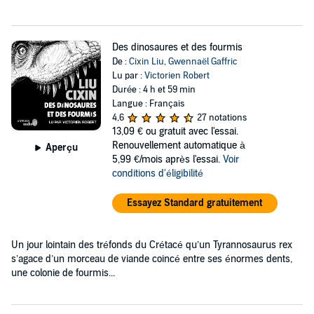
Des dinosaures et des fourmis
De :
Cixin Liu
,
Gwennaël Gaffric
Lu par :
Victorien Robert
Durée : 4 h et 59 min
Langue : Français
4,6
27 notations
13,09 €
ou gratuit avec l'essai.
Renouvellement automatique à
Aperçu
5,99 €/mois après l'essai.
Voir
conditions d'éligibilité
Essayez Standard gratuitement
Un jour lointain des tréfonds du Crétacé qu’un Tyrannosaurus rex
s’agace d’un morceau de viande coincé entre ses énormes dents,
une colonie de fourmis...