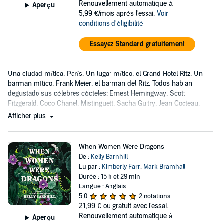
Renouvellement automatique à
Aperçu
5,99 €/mois après l'essai.
Voir
conditions d'éligibilité
Essayez Standard gratuitement
Una ciudad mítica, París. Un lugar mítico, el Grand Hotel Ritz. Un
barman mítico, Frank Meier, el barman del Ritz. Todos habían
degustado sus célebres cócteles: Ernest Hemingway, Scott
Fitzgerald, Coco Chanel, Mistinguett, Sacha Guitry, Jean Cocteau,
Arletty.
Afficher plus
When Women Were Dragons
De :
Kelly Barnhill
Lu par :
Kimberly Farr
,
Mark Bramhall
Durée : 15 h et 29 min
Langue : Anglais
5,0
2 notations
21,99 €
ou gratuit avec l'essai.
Renouvellement automatique à
Aperçu