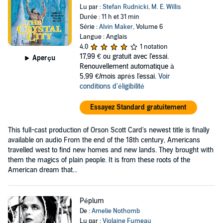
Lu par :
Stefan Rudnicki
,
M. E. Willis
Durée : 11 h et 31 min
Série :
Alvin Maker
, Volume 6
Langue : Anglais
4,0
1 notation
17,99 €
ou gratuit avec l'essai.
Aperçu
Renouvellement automatique à
5,99 €/mois après l'essai.
Voir
conditions d'éligibilité
Essayez Standard gratuitement
This full-cast production of Orson Scott Card's newest title is finally
available on audio From the end of the 18th century, Americans
travelled west to find new homes and new lands. They brought with
them the magics of plain people. It is from these roots of the
American dream that...
Péplum
De :
Amelie Nothomb
Lu par :
Violaine Fumeau