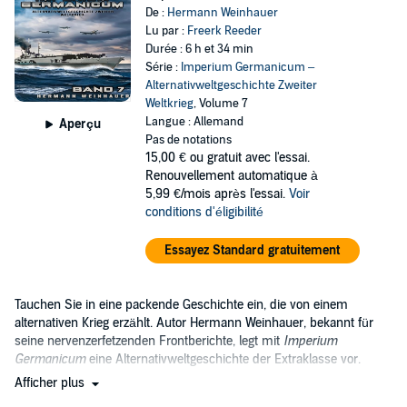
De :
Hermann Weinhauer
Lu par :
Freerk Reeder
Durée : 6 h et 34 min
Série :
Imperium Germanicum –
Alternativweltgeschichte Zweiter
Weltkrieg
, Volume 7
Langue : Allemand
Aperçu
Pas de notations
15,00 €
ou gratuit avec l'essai.
Renouvellement automatique à
5,99 €/mois après l'essai.
Voir
conditions d'éligibilité
Essayez Standard gratuitement
Tauchen Sie in eine packende Geschichte ein, die von einem
alternativen Krieg erzählt. Autor Hermann Weinhauer, bekannt für
seine nervenzerfetzenden Frontberichte, legt mit
Imperium
Germanicum
eine Alternativweltgeschichte der Extraklasse vor.
Afficher plus