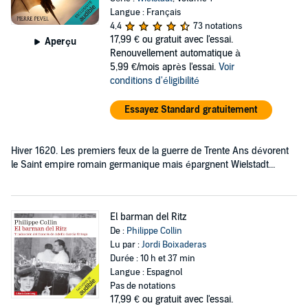
Langue : Français
4,4
73 notations
17,99 €
ou gratuit avec l'essai.
Aperçu
Renouvellement automatique à
5,99 €/mois après l'essai.
Voir
conditions d'éligibilité
Essayez Standard gratuitement
Hiver 1620. Les premiers feux de la guerre de Trente Ans dévorent
le Saint empire romain germanique mais épargnent Wielstadt...
El barman del Ritz
De :
Philippe Collin
Lu par :
Jordi Boixaderas
Durée : 10 h et 37 min
Langue : Espagnol
Pas de notations
17,99 €
ou gratuit avec l'essai.