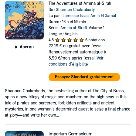
The Adventures of Amina al-Sirafi
De :
Shannon Chakraborty
Lu par :
Lameece Issaq
,
Amin El Gamal
Durée : 16 h et 59 min
Série :
Amina al-Sirafi
, Volume 1
Langue : Anglais
4,8
6 notations
22,19 €
ou gratuit avec l'essai.
Aperçu
Renouvellement automatique à
5,99 €/mois après l'essai.
Voir
conditions d'éligibilité
Essayez Standard gratuitement
Shannon Chakraborty, the bestselling author of The City of Brass,
spins a new trilogy of magic and mayhem on the high seas in this
tale of pirates and sorcerers, forbidden artifacts and ancient
mysteries, in one woman’s determined quest to seize a final chance
at glory—and write her own...
Imperium Germanicum