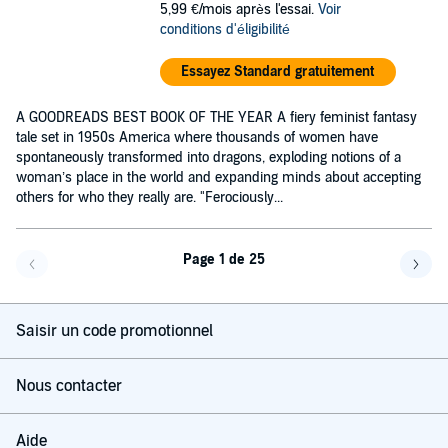
5,99 €/mois après l'essai.
Voir
conditions d'éligibilité
Essayez Standard gratuitement
A GOODREADS BEST BOOK OF THE YEAR A fiery feminist fantasy
tale set in 1950s America where thousands of women have
spontaneously transformed into dragons, exploding notions of a
woman’s place in the world and expanding minds about accepting
others for who they really are. "Ferociously...
Page 1 de 25
Page précédente
Page 
Saisir un code promotionnel
Nous contacter
Aide