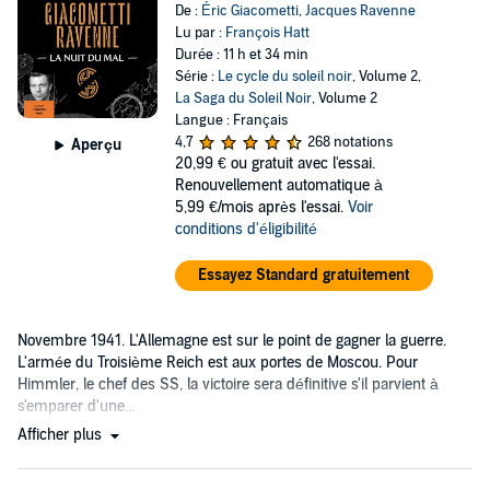
De :
Éric Giacometti
,
Jacques Ravenne
Lu par :
François Hatt
Durée : 11 h et 34 min
Série :
Le cycle du soleil noir
, Volume 2,
La Saga du Soleil Noir
, Volume 2
Langue : Français
4,7
268 notations
Aperçu
20,99 €
ou gratuit avec l'essai.
Renouvellement automatique à
5,99 €/mois après l'essai.
Voir
conditions d'éligibilité
Essayez Standard gratuitement
Novembre 1941. L'Allemagne est sur le point de gagner la guerre.
L'armée du Troisième Reich est aux portes de Moscou. Pour
Himmler, le chef des SS, la victoire sera définitive s'il parvient à
s'emparer d'une...
Afficher plus