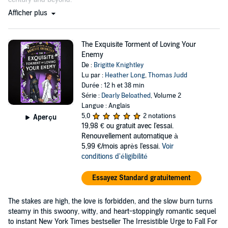
Afficher plus
The Exquisite Torment of Loving Your
Enemy
De :
Brigitte Knightley
Lu par :
Heather Long
,
Thomas Judd
Durée : 12 h et 38 min
Série :
Dearly Beloathed
, Volume 2
Langue : Anglais
5,0
2 notations
Aperçu
19,98 €
ou gratuit avec l'essai.
Renouvellement automatique à
5,99 €/mois après l'essai.
Voir
conditions d'éligibilité
Essayez Standard gratuitement
The stakes are high, the love is forbidden, and the slow burn turns
steamy in this swoony, witty, and heart-stoppingly romantic sequel
to instant New York Times bestseller The Irresistible Urge to Fall For