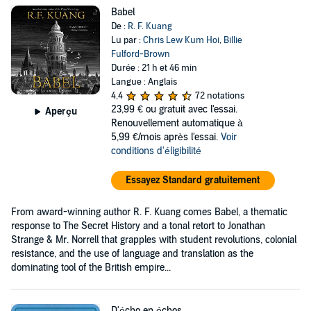
Babel
De :
R. F. Kuang
Lu par :
Chris Lew Kum Hoi
,
Billie
Fulford-Brown
Durée : 21 h et 46 min
Langue : Anglais
4,4
72 notations
23,99 €
ou gratuit avec l'essai.
Aperçu
Renouvellement automatique à
5,99 €/mois après l'essai.
Voir
conditions d'éligibilité
Essayez Standard gratuitement
From award-winning author R. F. Kuang comes Babel, a thematic
response to The Secret History and a tonal retort to Jonathan
Strange & Mr. Norrell that grapples with student revolutions, colonial
resistance, and the use of language and translation as the
dominating tool of the British empire...
D'écho en échos