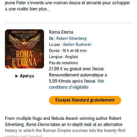
jeune Peter s’invente une maman douce et aimante pour échapper
à une réalité bien plus...
Roma Eterna
De :
Robert Silverberg
Lu par :
Stefan Rudnicki
Durée : 16 h et 46 min
Langue : Anglais
Pas de notations
21,99 €
ou gratuit avec l'essai.
Renouvellement automatique à
Aperçu
5,99 €/mois après l'essai.
Voir
conditions d'éligibilité
Essayez Standard gratuitement
From multiple Hugo and Nebula Award–winning author Robert
Silverberg,
Roma Eterna
takes an in-depth look at an alternative
history in which the Roman Empire survives into the twenty-first
century and beyond.