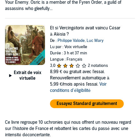
Your Enemy. Osric is a member of the Fyren Order, a guild of
assassins who gleefully...
Et si Vercingétorix avait vaincu César
à Alésia ?
De :
Philippe Valode
,
Luc Mary
Lu par : Voix virtuelle
Durée : 3 h et 37 min
Langue : Français
3,0
2 notations
8,99 €
ou gratuit avec l'essai.
Extrait de voix
Renouvellement automatique à
virtuelle
5,99 €/mois après l'essai.
Voir
conditions d'éligibilité
Essayez Standard gratuitement
Ce livre regroupe 10 uchronies qui nous offrent un nouveau regard
sur l'histoire de France et rebattent les cartes du passé avec une
intensité déconcertante.