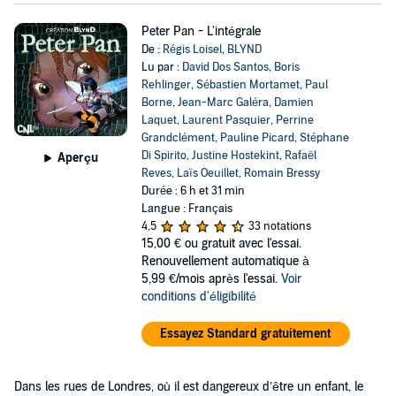
Peter Pan - L'intégrale
De :
Régis Loisel
,
BLYND
Lu par :
David Dos Santos
,
Boris
Rehlinger
,
Sébastien Mortamet
,
Paul
Borne
,
Jean-Marc Galéra
,
Damien
Laquet
,
Laurent Pasquier
,
Perrine
Grandclément
,
Pauline Picard
,
Stéphane
Di Spirito
,
Justine Hostekint
,
Rafaël
Aperçu
Reves
,
Laïs Oeuillet
,
Romain Bressy
Durée : 6 h et 31 min
Langue : Français
4,5
33 notations
15,00 €
ou gratuit avec l'essai.
Renouvellement automatique à
5,99 €/mois après l'essai.
Voir
conditions d'éligibilité
Essayez Standard gratuitement
Dans les rues de Londres, où il est dangereux d’être un enfant, le