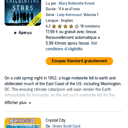
Lu par :
Mary Robinette Kowal
Durée : 11 h et 41 min
Série :
Lady Astronaut
, Volume 1
Langue : Anglais
4,2
18 notations
17,99 €
ou gratuit avec l'essai.
Aperçu
Renouvellement automatique à
5,99 €/mois après l'essai.
Voir
conditions d'éligibilité
Essayez Standard gratuitement
On a cold spring night in 1952, a huge meteorite fell to earth and
obliterated much of the East Coast of the US, including Washington,
DC. The ensuing climate cataclysm will soon render the Earth
inhospitable for humanity, as the last such meteorite did for the
dinosaurs....
Afficher plus
Crystal City
De :
Orson Scott Card