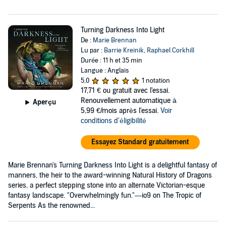
Turning Darkness Into Light
De :
Marie Brennan
Lu par :
Barrie Kreinik
,
Raphael Corkhill
Durée : 11 h et 35 min
Langue : Anglais
5,0
1 notation
17,71 €
ou gratuit avec l'essai.
Renouvellement automatique à
Aperçu
5,99 €/mois après l'essai.
Voir
conditions d'éligibilité
Essayez Standard gratuitement
Marie Brennan's Turning Darkness Into Light is a delightful fantasy of
manners, the heir to the award-winning Natural History of Dragons
series, a perfect stepping stone into an alternate Victorian-esque
fantasy landscape. "Overwhelmingly fun."—io9 on The Tropic of
Serpents As the renowned...