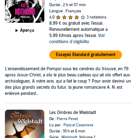
Durée : 2 h et 57 min
Langue : Français
4,0
3 notations
8,99 €
ou gratuit avec l'essai.
Renouvellement automatique à
Aperçu
5,99 €/mois après l'essai.
Voir
conditions d'éligibilité
Essayez Standard gratuitement
L’ensevelissement de Pompéi sous les cendres du Vésuve, en 79
après Jésus-Christ, a été le plus beau cadeau qui ait été offert aux
archéologues. A votre avis, qui a fait le coup ? Pour avoir deviné un
des plus grands secrets du futur, la jeune romancière A. N. est
enlevée pendant...
Les Ombres de Wielstadt
De :
Pierre Pevel
Lu par :
Pascal Casanova
Durée : 10 h et 6 min
Série :
Wielstadt
, Volume 1