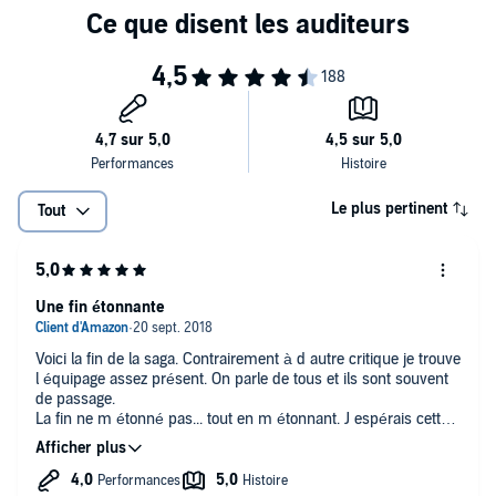
Lorsque vous achetez ce titre, le fichier PDF qui l'accompagne sera
disponible dans votre confirmation d'achat envoyée par mail ainsi
que dans votre bibliothèque, depuis votre ordinateur.
>> Ce livre audio en version intégrale vous est proposé en
exclusivité par Audible et est uniquement disponible en
téléchargement.©2017 Robert Laffont (P)2017 Audible Studios
Le plus pertinent
Tout
Une fin étonnante
Voici la fin de la saga. Contrairement à d autre critique je trouve
l équipage assez présent. On parle de tous et ils sont souvent
de passage.
La fin ne m étonné pas... tout en m étonnant. J espérais cette
fin car la est leur place (sans trop en dire. Dommage qu il n y
ai pas de suite saurait été intéressant:)