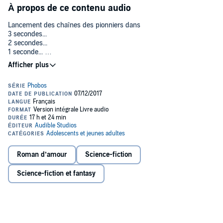
À propos de ce contenu audio
Lancement des chaînes des pionniers dans
3 secondes...
2 secondes...
1 seconde...
Ils peinent à reprendre leurs marques. Ils sont les rescapés du
programme Genesis. Exilés sur Mars, ils ont traversé un désert de
solitude. De retour sur Terre, ils sont emportés par un tourbillon de
célébrité.
Elle peine à reprendre son souffle. Obsédée par des questions sans
réponse, Léonor refuse les honneurs et les caméras. Le danger
planant sur la planète bleue est-il vaincu pour toujours ? Les
secrets hantant la planète rouge sont-ils enfouis à jamais ? Et si,
d'un bout à l'autre du système solaire, tout pouvait basculer à
Roman d’amour
Science-fiction
nouveau ?
Science-fiction et fantasy
Même si l'angoisse mène au bord de l'asphyxie, il est trop tôt pour
respirer.
Victor Dixen, double lauréat du Grand Prix de l'Imaginaire, offre à sa
saga best-seller international un final à couper le souffle.