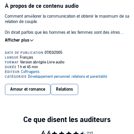
À propos de ce contenu audio
Comment améliorer la communication et obtenir le maximum de sa
relation de couple.
On dirait parfois que les hommes et les femmes sont des êtres
venant de planètes différentes. C'est en partant de cette constatation
que le Dr. John Gray a mis au point sa méthode. Dans
Les hommes
viennent de Mars, les femmes viennent de Vénus
, il nous rappelle
les relations conflictuelles qui ne cessent de miner la vie des
couples depuis des temps immémoriaux et nous dévoile les
différences qui caractérisent les deux sexes.L'auteur
Le docteur
John Gray
est l'auteur bien connu du best-seller
Les
hommes viennent de Mars, les femmes viennent de Vénus
. Ses
conceptions novatrices du couple, son style drôle et léger, l'efficacité
de ses méthodes ont conquis depuis des années des millions de
Amour et romance
Relations
lecteurs. Le livre lu vous permettra d'écouter ses conseils sans
effort - en voiture, en métro, en voyage, en promenade, en
vacances, en vous reposant, en travaillant, seul ou en couple...©
2001 Editions Alexandre Stanké inc.
© 1992 John Gray