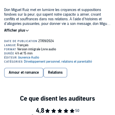
Don Miguel Ruiz met en lumière les croyances et suppositions
fondées sur la peur, qui sapent notre capacité à aimer, créant
conflits et souffrances dans nos relations. À l'aide d'histoires et
d'allégories puissantes, pour donner vie à son message, don Miguel
Ruiz nous indique comment guérir nos blessures émotionnelles,
comment recouvrer la liberté et la joie qui sont nos droits de
Ce livre audio est interprété par une voix humaine, dans le respect
naissance, ainsi que l'esprit du jeu, indispensable pour établir des
des engagements d'Hardigan.
relations d'amour.
©2017 Éditions Jouvence (P)2024 Jouvence Audio
Amour et romance
Relations