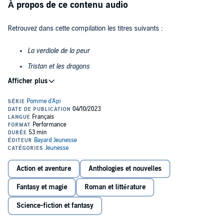
À propos de ce contenu audio
Retrouvez dans cette compilation les titres suivants :
La verdiole de la peur
Tristan et les dragons
L'ogre énorme des bois
Albert le géant géant
L'écorniflon
Les Trésors de Pomme d'Api
, ce sont les plus belles histoires du
magazine Pomme d'Api, destinées aux enfants de 3 à 6 ans. Ces 10
Le baiser de Lola
histoires nous emmènent dans un monde magique peuplé de
Chamboultout
géants, de sorcières et de bonnes fées où les enfants prennent leur
destin en main et se dépassent.
Les papillons mordeurs
Les Trésors de Pomme d'Api, Vol. 1 (10 histoires) - La verdiole de la
Action et aventure
Anthologies et nouvelles
Midi, l'heure du loup
peur, Texte : Anne Leviel de Ruyver. Illustrations : Frédéric Stehr.
Voix : Morgane Hainaux. - Tristan et les dragons, Texte : Bertrand
Fantasy et magie
Roman et littérature
Super ecrabouillator
Fichou. Illustrations : Benoit Debecker. Voix : Morgane Hainaux. -
L'ogre énorme des bois, Texte : Marie Tenaille. Illustrations : Daniela
Science-fiction et fantasy
Kulot-Frisch. Voix : Mathieu Sampeur. - Albert le géant géant, Texte :
Liste complète des auteurs : Sylviane Dautrevaux, Emilio Urberuaga,