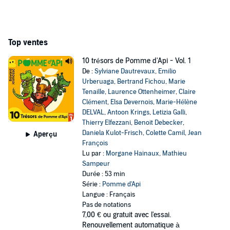
Top ventes
10 trésors de Pomme d'Api - Vol. 1
De :
Sylviane Dautrevaux
,
Emilio
Urberuaga
,
Bertrand Fichou
,
Marie
Tenaille
,
Laurence Ottenheimer
,
Claire
Clément
,
Elsa Devernois
,
Marie-Hélène
DELVAL
,
Antoon Krings
,
Letizia Galli
,
Thierry Elfezzani
,
Benoit Debecker
,
Daniela Kulot-Frisch
,
Colette Camil
,
Jean
Aperçu
François
Lu par :
Morgane Hainaux
,
Mathieu
Sampeur
Durée : 53 min
Série :
Pomme d'Api
Langue : Français
Pas de notations
7,00 €
ou gratuit avec l'essai.
Renouvellement automatique à