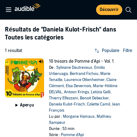
Découvrir
Résultats de
"Daniela Kulot-Frisch"
dans
Toutes les catégories
1 résultat
Populaire
Filtre
10 trésors de Pomme d'Api - Vol. 1
De :
Sylviane Dautrevaux
,
Emilio
Urberuaga
,
Bertrand Fichou
,
Marie
Tenaille
,
Laurence Ottenheimer
,
Claire
Clément
,
Elsa Devernois
,
Marie-Hélène
DELVAL
,
Antoon Krings
,
Letizia Galli
,
Thierry Elfezzani
,
Benoit Debecker
,
Daniela Kulot-Frisch
,
Colette Camil
,
Jean
Aperçu
François
Lu par :
Morgane Hainaux
,
Mathieu
Sampeur
Durée : 53 min
Série :
Pomme d'Api