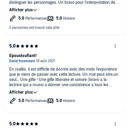
distinguer les personnages. Un bravo pour l'interprétation de
Joseph, drôle et glaçante ! Et puis cette histoire est vraiment un
chef d'œuvre, elle est à lire ou à écouter absolument.
Époustouflant!
En réalité, il est difficile de décrire avec des mots l'expérience
que je viens de passer avec cette lecture. Un mot peut être,un
seul... Une gifle ! Une gifle littéraire et sonore (bravo à la
lectrice qui a réussi à donner une consistance à tous les
personnages du roman, son travail est une réelle
performance). Je dois préciser que je n'avais jamais lu les
hauts auparavant, c'est donc une première pour moi. Mais quel
choc! Quelle violence psychologique j'ai découvert ici! A tel
point que j'ai envie de recommencer à réécouter les hauts de
hurlevent... et recommencer encore, jusqu'à écouter en boucle.