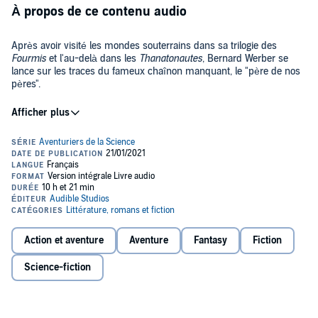
À propos de ce contenu audio
Après avoir visité les mondes souterrains dans sa trilogie des
Fourmis
et l'au-delà dans les
Thanatonautes
, Bernard Werber se
lance sur les traces du fameux chaînon manquant, le "père de nos
pères".
Une course poursuite haletante où l'on rencontre une jeune reporter
délurée ex-cambrioleuse, un journaliste à la retraite obèse mais fin
limier, un spécialiste de la préhistoire qui en savait trop, un club de
savants passionnés, une charcutière industrielle, une star du X,
quelques primates avisés et une dame phacochère qui n'a pas peur
des alliances contre nature... Voyage aux sources de l'humanité,
Werber se fait une fois encore explorateur des frontières de
enquête aux mille rebondissements, hypothèses scientifiques
l'inconnu. Suspense, humour, science, aventure un thriller
stupéfiantes sur le mystère de nos origines...
paléontologique qui pourrait bien changer notre vision du monde.
©1998 Éditions Albin Michel et Bernard Werber (P)2021 Audible
Action et aventure
Aventure
Fantasy
Fiction
Studios
Science-fiction