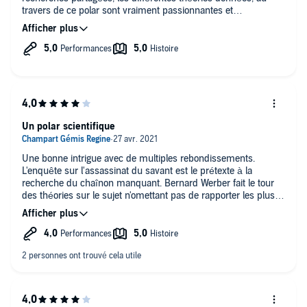
travers de ce polar sont vraiment passionnantes et
enrichissantes intellectuellement. Finalement, la pédagogie
c'est peut-être ça ? L'imaginaire portant le réel ?
Un polar scientifique
Une bonne intrigue avec de multiples rebondissements.
L'enquête sur l'assassinat du savant est le prétexte à la
recherche du chaînon manquant. Bernard Werber fait le tour
des théories sur le sujet n'omettant pas de rapporter les plus
loufoques... Le livre n'est pas exempt d'humour sur l'odyssée
des espèces et se termine par une bonne réflexion
philosophique.