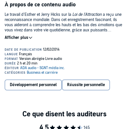
À propos de ce contenu audio
Le travail d'Esther et Jerry Hicks sur la
Loi de l'Attraction
a reçu une
reconnaissance mondiale. Dans cet enregistrement fascinant, ils
vous aideront à comprendre les hauts et les bas des émotions que
vous vivez dans votre vie quotidienne, grâce aux puissants
enseignements d'Abraham. Apprenez comment maîtriser vos
émotions et commencez à mettre en équilibre vos expériences
émotionnelles. Découvrez comment comprendre chacune des
émotions que vous ressentez au quotidien, ce qu'elles signifient, et
comment vous pouvez les utiliser efficacement. Au fil de votre
écoute, vous commencerez à apprécier et à vous sentir en paix
avec votre état d'être actuel, même s'il y a infiniment plus que vous
pourriez désirer. Chaque pensée que vous absorbez vous conduira
à une plus grande compréhension de votre propre valeur
personnelle et vous montrera comment ouvrir vos propres portes à
Développement personnel
Réussite personnelle
tout ce que vous désirez être, faire ou avoir. Et lorsque vous
écouterez les derniers énoncés de cet enregistrement, vous risquez
fort de penser : "J'ai toujours connu cela ; mais maintenant, je le sais
!"©2007 Esther Hicks, Jerry Hicks , 2013 Éditions ADA inc. / ADA
audio - SGNT média inc. (P)2013 ADA audio - SGNT média inc.