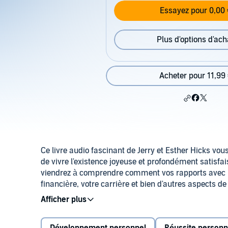
Essayez pour 0,00 
Plus d'options d'ach
Acheter pour 11,99
Ce livre audio fascinant de Jerry et Esther Hicks v
de vivre l'existence joyeuse et profondément satisfai
viendrez à comprendre comment vos rapports avec le
financière, votre carrière et bien d'autres aspects de 
gouvernant votre réalité spatiotemporelle. En outre,
à suivre le courant positif de la vie. C'est un droit a
qui est bon, et ce livre audio vous montrera comment