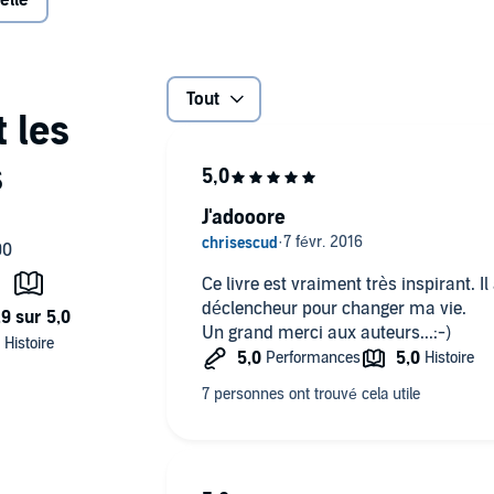
elle
accompagne sera disponible dans votre confirmation d'achat
depuis votre ordinateur.©2004 Esther Hicks, Jerry Hicks,
a inc. (P)2009 ADA Audio - SGNT média inc.
Tout
J'adooore
Ce livre est vraiment très inspirant. I
déclencheur pour changer ma vie.
Un grand merci aux auteurs...:-)