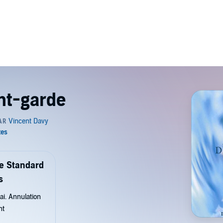
nt-garde
de Standard
s
ai. Annulation
nt