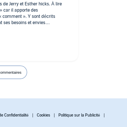
 de Jerry et Esther hicks. À lire
» car il apporte des
 « comment ». Y sont décrits
t ses besoins et envies
a beaucoup plu car les livres les
rme de développement personnel
ste sur sa faim pour avancer
ois que je pratique la loi
 des conseils de cet ouvrage) et je
que j’ai formulés donnent déjà lieu
. Quand je résiste (vibrations de
’incompréhensibles obstacles,
 commentaires
r gêner la réalisation. Si je réussis
oque comme par magie, sans grande
 ici proposés, qui me semblent
ues, je pense que je suis sur la
if (3ème loi, la plus difficile sans
de Confidentialité
Cookies
Politique sur la Publicité