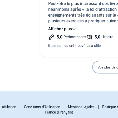
Peut-être le plus intéressant des livres
néanmoins après « la loi d’attraction 
enseignements très éclairants sur le
plusieurs exercices à pratiquer suivan
régulièrement. C’est cet aspect qui m’
plus intéressants que j’ai lus en te
sont parfois très théoriques. Et on re
concrètement. Cela fait peut-être un m
d’attraction (sans bénéficier toutefois
pense pouvoir dire que tous les vœux 
à des manifestations de concrétisation
doute, de culpabilité, de colère...), d
Voir plus de
retards en tous genres se faufilent pou
à vibrer positivement, tout se débl
action de ma part. Avec les exercices
accessibles et même plutôt sympathiq
bonne voie pour devenir un être permiss
doute ).
Affiliation
Conditions d'Utilisation
Mentions légales
Politique 
France (Français)