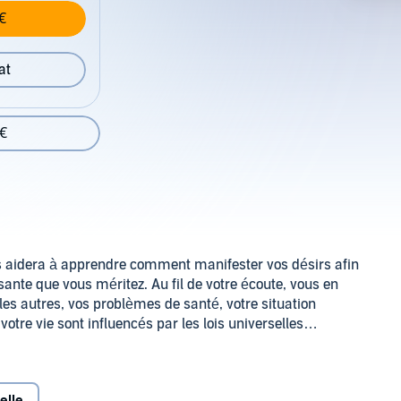
€
at
 €
ous aidera à apprendre comment manifester vos désirs afin
sante que vous méritez. Au fil de votre écoute, vous en
s autres, vos problèmes de santé, votre situation
votre vie sont influencés par les lois universelles
 vous découvrirez de puissants processus qui vous aideront
cquis à la naissance que d'avoir une vie remplie de tout ce
 atteindre pleinement cet objectif.