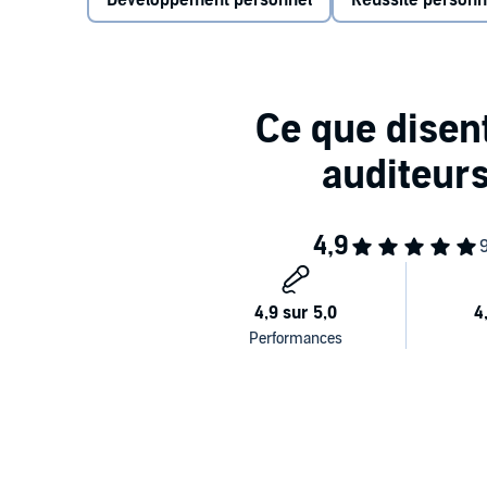
Développement personnel
Réussite personn
Lorsque vous achetez ce titre, le fichier PDF qui l'
envoyée par mail ainsi que dans votre bibliothèque, 
2006 Éditions Ariane, 2009 ADA Audio - SGNT médi