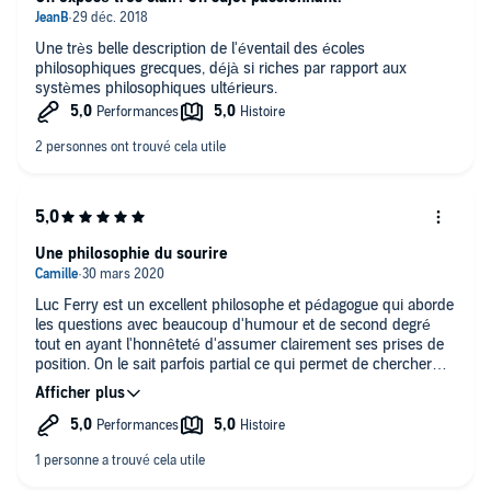
. L'Imbécile est surtout celui qui S'Aveugle Lui-Même en
croyant Tout Connaître, ce qui l'empêche de voir Sa Propre
Bêtise, ses Propres Erreurs.
Une très belle description de l'éventail des écoles
philosophiques grecques, déjà si riches par rapport aux
systèmes philosophiques ultérieurs.
Une philosophie du sourire
Luc Ferry est un excellent philosophe et pédagogue qui aborde
les questions avec beaucoup d'humour et de second degré
tout en ayant l'honnêteté d'assumer clairement ses prises de
position. On le sait parfois partial ce qui permet de chercher
d'autres interprètes avec des analyses différentes.