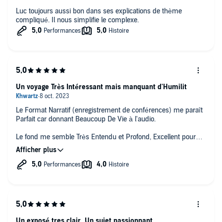
Luc toujours aussi bon dans ses explications de thème
compliqué. Il nous simplifie le complexe.
Un voyage Très Intéressant mais manquant d'Humilit
Le Format Narratif (enregistrement de conférences) me paraît
Parfait car donnant Beaucoup De Vie à l'audio.
Le fond me semble Très Entendu et Profond, Excellent pour
une Bonne Culture Générale et Réfléchir Sur La Vie, et un
particulier le Bonheur dont il nous nie La Capacité à l'Atteindre.
Mais justement, sa Véhémence Finale, sa Prétention à Tout
Savoir puisqu'il se permet d'Affirmer Avec Certitude qu'il n'y a
pas d'autre point de vue Aussi Valables que le Sien (surtout
sur l'affirmation du paragraphe précédent), taxant d'autres
points de vue "d'Imbéciles" me fait dire que :
Un exposé tres clair. Un sujet passionnant.