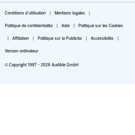
Conditions d'utilisation
Mentions légales
Politique de confidentialité
Aide
Politique sur les Cookies
Affiliation
Politique sur la Publicité
Accessibilité
Version ordinateur
© Copyright 1997 - 2026 Audible GmbH
Essayez pour 0,00 €
Renouvellement automatique à 5,99 €/mois après 30 jours. Annulation possible
chaque mois.