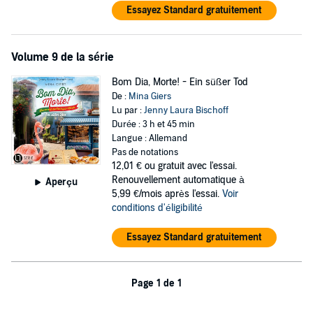
Essayez Standard gratuitement
Volume 9 de la série
Bom Dia, Morte! - Ein süßer Tod
De :
Mina Giers
Lu par :
Jenny Laura Bischoff
Durée : 3 h et 45 min
Langue : Allemand
Pas de notations
12,01 €
ou gratuit avec l'essai.
Renouvellement automatique à
Aperçu
5,99 €/mois après l'essai.
Voir
conditions d'éligibilité
Essayez Standard gratuitement
Page 1 de 1