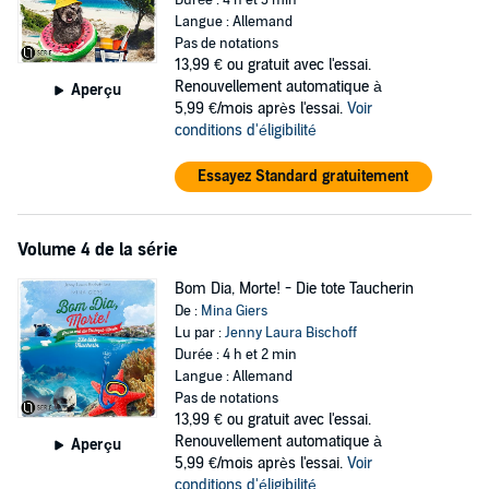
Durée : 4 h et 3 min
Langue : Allemand
Pas de notations
13,99 €
ou gratuit avec l'essai.
Renouvellement automatique à
Aperçu
5,99 €/mois après l'essai.
Voir
conditions d'éligibilité
Essayez Standard gratuitement
Volume 4 de la série
Bom Dia, Morte! - Die tote Taucherin
De :
Mina Giers
Lu par :
Jenny Laura Bischoff
Durée : 4 h et 2 min
Langue : Allemand
Pas de notations
13,99 €
ou gratuit avec l'essai.
Renouvellement automatique à
Aperçu
5,99 €/mois après l'essai.
Voir
conditions d'éligibilité