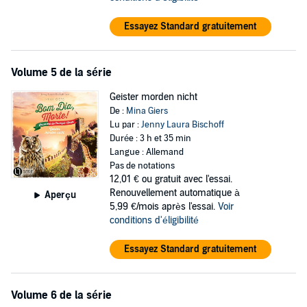
Essayez Standard gratuitement
Volume 5 de la série
Geister morden nicht
De :
Mina Giers
Lu par :
Jenny Laura Bischoff
Durée : 3 h et 35 min
Langue : Allemand
Pas de notations
12,01 €
ou gratuit avec l'essai.
Renouvellement automatique à
Aperçu
5,99 €/mois après l'essai.
Voir
conditions d'éligibilité
Essayez Standard gratuitement
Volume 6 de la série