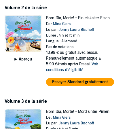
Volume 2 de la série
Bom Dia, Morte! - Ein eiskalter Fisch
De :
Mina Giers
Lu par :
Jenny Laura Bischoff
Durée : 4 h et 15 min
Langue : Allemand
Pas de notations
13,99 €
ou gratuit avec l'essai.
Renouvellement automatique à
Aperçu
5,99 €/mois après l'essai.
Voir
conditions d'éligibilité
Essayez Standard gratuitement
Volume 3 de la série
Bom Dia, Morte! - Mord unter Pinien
De :
Mina Giers
Lu par :
Jenny Laura Bischoff