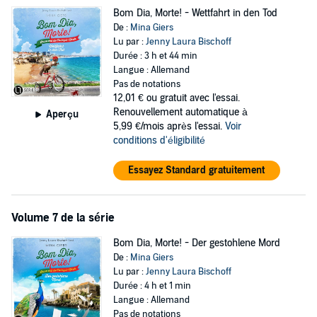
Bom Dia, Morte! - Wettfahrt in den Tod
De :
Mina Giers
Lu par :
Jenny Laura Bischoff
Durée : 3 h et 44 min
Langue : Allemand
Pas de notations
12,01 €
ou gratuit avec l'essai.
Renouvellement automatique à
Aperçu
5,99 €/mois après l'essai.
Voir
conditions d'éligibilité
Essayez Standard gratuitement
Volume 7 de la série
Bom Dia, Morte! - Der gestohlene Mord
De :
Mina Giers
Lu par :
Jenny Laura Bischoff
Durée : 4 h et 1 min
Langue : Allemand
Pas de notations