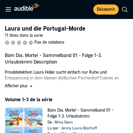
Découvrir
Laura und die Portugal-Morde
11 titres dans la série
Pas de notations
Bom Dia, Morte! - Sammelband 01 - Folge 1-3.
Urlaubskrimi Description
Privatdetektivin Laura Holler sucht einfach nur Ruhe und
Entspannung in dem kleinen idyllischen Fischerdorf Colares an
Portugals Küste - dort stolpert sie allerdings über die ein oder
Afficher plus
andere Leiche.
Volume 1-3 de la série
Jetzt gibt es ihre ersten drei Fälle in einem Hörbuch!
Bom Dia, Morte! - Sammelband 01 -
Folge 1 - Tödliches Meeresrauschen:
Die chronisch gestresste
Folge 1-3. Urlaubskrimi
Privatdetektivin Laura will während ihres Urlaubs an Portugals
De :
Mina Giers
Küste einfach nur entspannen. Wo ginge das besser als in dem
Lu par :
Jenny Laura Bischoff
kleinen Fischerdorf Colares? Sonne, Meeresrauschen und