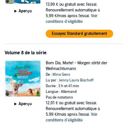
13,99 €
ou gratuit avec l'essai.
Renouvellement automatique à
Aperçu
5,99 €/mois après l'essai.
Voir
conditions d'éligibilité
Essayez Standard gratuitement
Volume 8 de la série
Bom Dia, Morte! - Morgen stirbt der
Weihnachtsmann
De :
Mina Giers
Lu par :
Jenny Laura Bischoff
Durée : 3 h et 41 min
Langue : Allemand
Pas de notations
12,01 €
ou gratuit avec l'essai.
Aperçu
Renouvellement automatique à
5,99 €/mois après l'essai.
Voir
conditions d'éligibilité