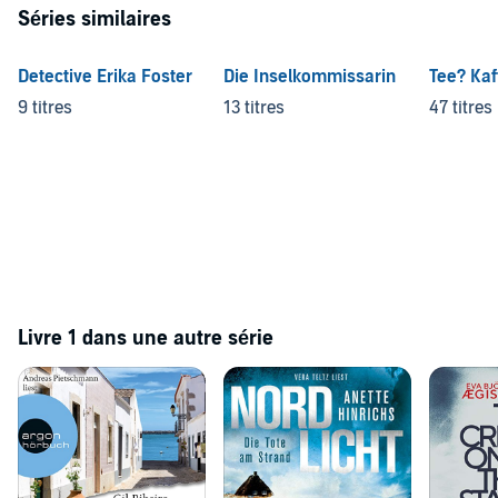
Séries similaires
Detective Erika Foster
Die Inselkommissarin
Tee? Kaf
9 titres
13 titres
47 titres
Livre 1 dans une autre série