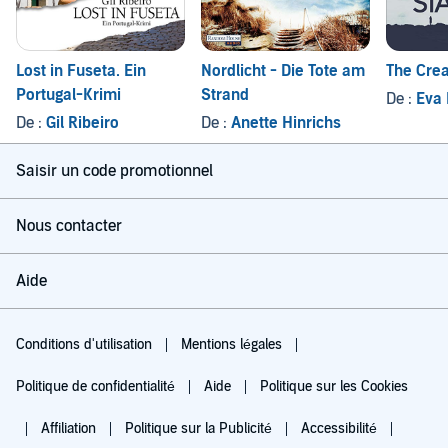
Lost in Fuseta. Ein
Nordlicht - Die Tote am
The Crea
Portugal-Krimi
Strand
De :
Eva B
De :
Gil Ribeiro
De :
Anette Hinrichs
Saisir un code promotionnel
Nous contacter
Aide
Conditions d'utilisation
Mentions légales
Politique de confidentialité
Aide
Politique sur les Cookies
Affiliation
Politique sur la Publicité
Accessibilité