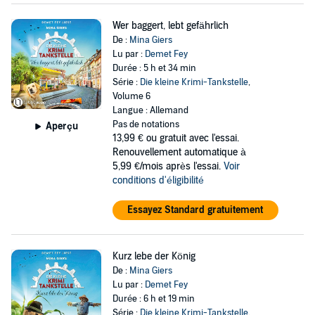
Wer baggert, lebt gefährlich
De :
Mina Giers
Lu par :
Demet Fey
Durée : 5 h et 34 min
Série :
Die kleine Krimi-Tankstelle
,
Volume 6
Langue : Allemand
Pas de notations
Aperçu
13,99 €
ou gratuit avec l'essai.
Renouvellement automatique à
5,99 €/mois après l'essai.
Voir
conditions d'éligibilité
Essayez Standard gratuitement
Kurz lebe der König
De :
Mina Giers
Lu par :
Demet Fey
Durée : 6 h et 19 min
Série :
Die kleine Krimi-Tankstelle
,