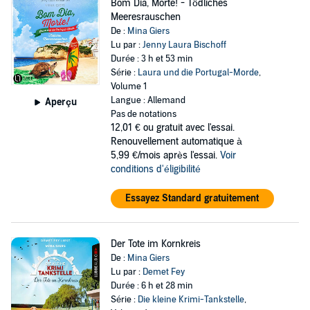
Bom Dia, Morte! - Tödliches
Meeresrauschen
De :
Mina Giers
Lu par :
Jenny Laura Bischoff
Durée : 3 h et 53 min
Série :
Laura und die Portugal-Morde
,
Volume 1
Langue : Allemand
Aperçu
Pas de notations
12,01 €
ou gratuit avec l'essai.
Renouvellement automatique à
5,99 €/mois après l'essai.
Voir
conditions d'éligibilité
Essayez Standard gratuitement
Der Tote im Kornkreis
De :
Mina Giers
Lu par :
Demet Fey
Durée : 6 h et 28 min
Série :
Die kleine Krimi-Tankstelle
,