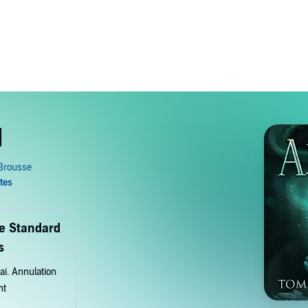
1
de Standard
s
ai. Annulation
nt