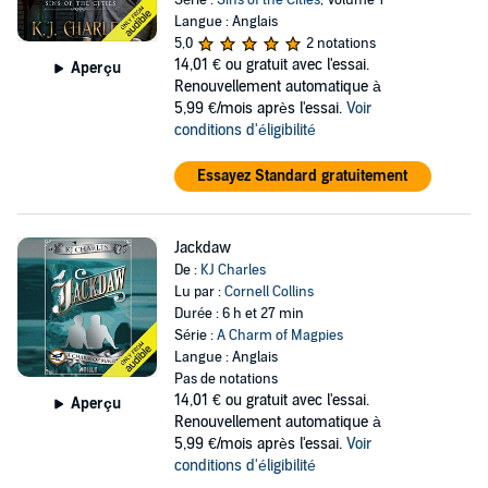
Série :
Sins of the Cities
, Volume 1
Langue : Anglais
5,0
2 notations
14,01 €
ou gratuit avec l'essai.
Aperçu
Renouvellement automatique à
5,99 €/mois après l'essai.
Voir
conditions d'éligibilité
Essayez Standard gratuitement
Jackdaw
De :
KJ Charles
Lu par :
Cornell Collins
Durée : 6 h et 27 min
Série :
A Charm of Magpies
Langue : Anglais
Pas de notations
14,01 €
ou gratuit avec l'essai.
Aperçu
Renouvellement automatique à
5,99 €/mois après l'essai.
Voir
conditions d'éligibilité