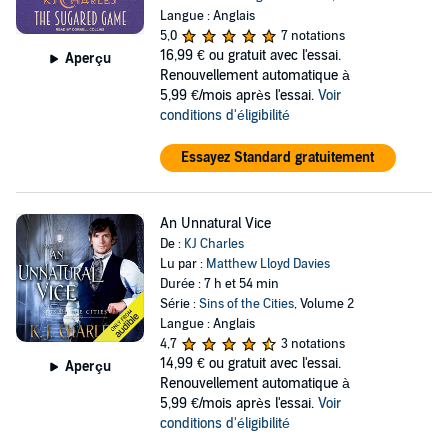
Langue : Anglais
5,0
7 notations
16,99 €
ou gratuit avec l'essai.
Aperçu
Renouvellement automatique à
5,99 €/mois après l'essai.
Voir
conditions d'éligibilité
Essayez Standard gratuitement
An Unnatural Vice
De :
KJ Charles
Lu par :
Matthew Lloyd Davies
Durée : 7 h et 54 min
Série :
Sins of the Cities
, Volume 2
Langue : Anglais
4,7
3 notations
14,99 €
ou gratuit avec l'essai.
Aperçu
Renouvellement automatique à
5,99 €/mois après l'essai.
Voir
conditions d'éligibilité