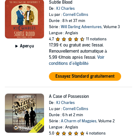
Subtle Blood
De :
KJ Charles
Lu par :
Cornell Collins
Durée : 8 h et 37 min
Série :
Will Darling Adventures
, Volume 3
Langue : Anglais
4,7
11 notations
17,99 €
ou gratuit avec l'essai.
Aperçu
Renouvellement automatique à
5,99 €/mois après l'essai.
Voir
conditions d'éligibilité
Essayez Standard gratuitement
A Case of Possession
De :
KJ Charles
Lu par :
Cornell Collins
Durée : 6 h et 2 min
Série :
A Charm of Magpies
, Volume 2
Langue : Anglais
5,0
4 notations