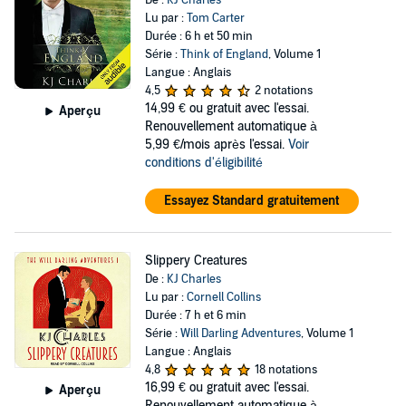
De :
KJ Charles
Lu par :
Tom Carter
Durée : 6 h et 50 min
Série :
Think of England
, Volume 1
Langue : Anglais
4,5
2 notations
14,99 €
ou gratuit avec l'essai.
Aperçu
Renouvellement automatique à
5,99 €/mois après l'essai.
Voir
conditions d'éligibilité
Essayez Standard gratuitement
Slippery Creatures
De :
KJ Charles
Lu par :
Cornell Collins
Durée : 7 h et 6 min
Série :
Will Darling Adventures
, Volume 1
Langue : Anglais
4,8
18 notations
16,99 €
ou gratuit avec l'essai.
Aperçu
Renouvellement automatique à