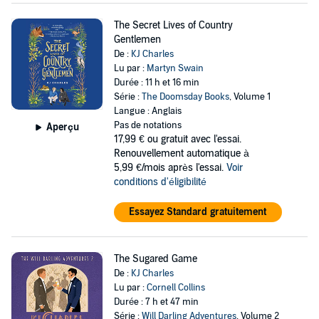
The Secret Lives of Country
Gentlemen
De :
KJ Charles
Lu par :
Martyn Swain
Durée : 11 h et 16 min
Série :
The Doomsday Books
, Volume 1
Langue : Anglais
Pas de notations
Aperçu
17,99 €
ou gratuit avec l'essai.
Renouvellement automatique à
5,99 €/mois après l'essai.
Voir
conditions d'éligibilité
Essayez Standard gratuitement
The Sugared Game
De :
KJ Charles
Lu par :
Cornell Collins
Durée : 7 h et 47 min
Série :
Will Darling Adventures
, Volume 2