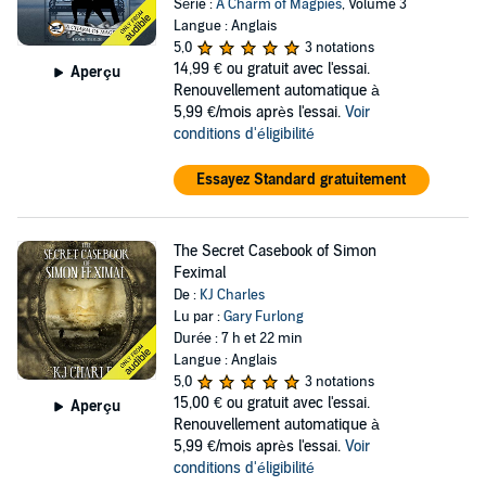
Série :
A Charm of Magpies
, Volume 3
Langue : Anglais
5,0
3 notations
14,99 €
ou gratuit avec l'essai.
Aperçu
Renouvellement automatique à
5,99 €/mois après l'essai.
Voir
conditions d'éligibilité
Essayez Standard gratuitement
The Secret Casebook of Simon
Feximal
De :
KJ Charles
Lu par :
Gary Furlong
Durée : 7 h et 22 min
Langue : Anglais
5,0
3 notations
15,00 €
ou gratuit avec l'essai.
Aperçu
Renouvellement automatique à
5,99 €/mois après l'essai.
Voir
conditions d'éligibilité