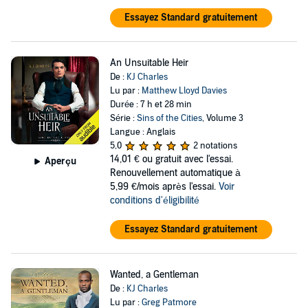
Essayez Standard gratuitement
An Unsuitable Heir
De :
KJ Charles
Lu par :
Matthew Lloyd Davies
Durée : 7 h et 28 min
Série :
Sins of the Cities
, Volume 3
Langue : Anglais
5,0
2 notations
14,01 €
ou gratuit avec l'essai.
Aperçu
Renouvellement automatique à
5,99 €/mois après l'essai.
Voir
conditions d'éligibilité
Essayez Standard gratuitement
Wanted, a Gentleman
De :
KJ Charles
Lu par :
Greg Patmore