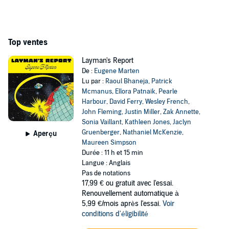
Top ventes
Layman's Report
De :
Eugene Marten
Lu par :
Raoul Bhaneja
,
Patrick
Mcmanus
,
Ellora Patnaik
,
Pearle
Harbour
,
David Ferry
,
Wesley French
,
John Fleming
,
Justin Miller
,
Zak Annette
,
Sonia Vaillant
,
Kathleen Jones
,
Jaclyn
Gruenberger
,
Nathaniel McKenzie
,
Aperçu
Maureen Simpson
Durée : 11 h et 15 min
Langue : Anglais
Pas de notations
17,99 €
ou gratuit avec l'essai.
Renouvellement automatique à
5,99 €/mois après l'essai.
Voir
conditions d'éligibilité