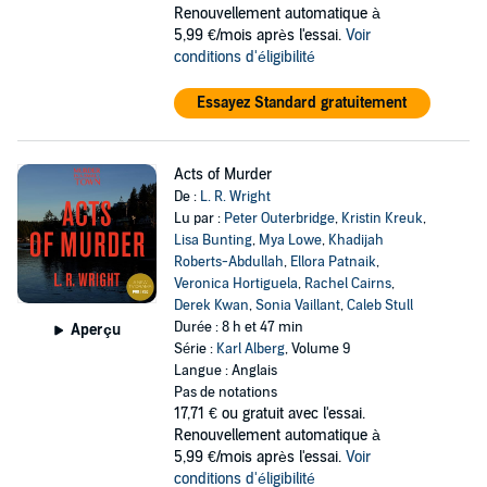
Renouvellement automatique à
5,99 €/mois après l'essai.
Voir
conditions d'éligibilité
Essayez Standard gratuitement
Acts of Murder
De :
L. R. Wright
Lu par :
Peter Outerbridge
,
Kristin Kreuk
,
Lisa Bunting
,
Mya Lowe
,
Khadijah
Roberts-Abdullah
,
Ellora Patnaik
,
Veronica Hortiguela
,
Rachel Cairns
,
Derek Kwan
,
Sonia Vaillant
,
Caleb Stull
Durée : 8 h et 47 min
Aperçu
Série :
Karl Alberg
, Volume 9
Langue : Anglais
Pas de notations
17,71 €
ou gratuit avec l'essai.
Renouvellement automatique à
5,99 €/mois après l'essai.
Voir
conditions d'éligibilité