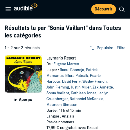
Découvrir
Résultats lu par
"Sonia Vaillant"
dans Toutes
les catégories
1 - 2 sur 2 résultats
Populaire
Filtre
Layman's Report
De :
Eugene Marten
Lu par :
Raoul Bhaneja
,
Patrick
Mcmanus
,
Ellora Patnaik
,
Pearle
Harbour
,
David Ferry
,
Wesley French
,
John Fleming
,
Justin Miller
,
Zak Annette
,
Sonia Vaillant
,
Kathleen Jones
,
Jaclyn
Gruenberger
,
Nathaniel McKenzie
,
Aperçu
Maureen Simpson
Durée : 11 h et 15 min
Langue : Anglais
Pas de notations
17,99 €
ou gratuit avec l'essai.