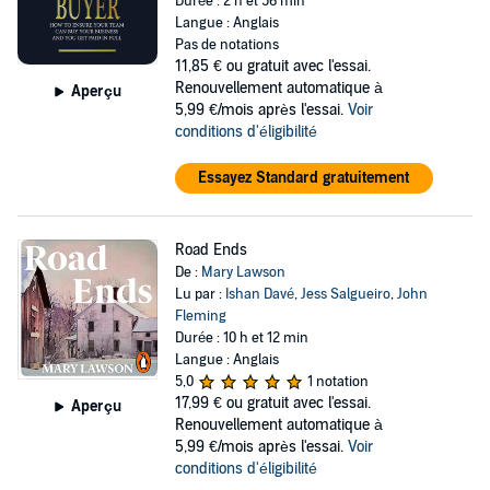
Durée : 2 h et 56 min
Langue : Anglais
Pas de notations
11,85 €
ou gratuit avec l'essai.
Renouvellement automatique à
Aperçu
5,99 €/mois après l'essai.
Voir
conditions d'éligibilité
Essayez Standard gratuitement
Road Ends
De :
Mary Lawson
Lu par :
Ishan Davé
,
Jess Salgueiro
,
John
Fleming
Durée : 10 h et 12 min
Langue : Anglais
5,0
1 notation
17,99 €
ou gratuit avec l'essai.
Aperçu
Renouvellement automatique à
5,99 €/mois après l'essai.
Voir
conditions d'éligibilité