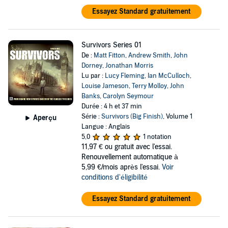
Essayez Standard gratuitement
Survivors Series 01
De :
Matt Fitton
,
Andrew Smith
,
John
Dorney
,
Jonathan Morris
Lu par :
Lucy Fleming
,
Ian McCulloch
,
Louise Jameson
,
Terry Molloy
,
John
Banks
,
Carolyn Seymour
Durée : 4 h et 37 min
Série :
Survivors (Big Finish)
, Volume 1
Aperçu
Langue : Anglais
5,0
1 notation
11,97 €
ou gratuit avec l'essai.
Renouvellement automatique à
5,99 €/mois après l'essai.
Voir
conditions d'éligibilité
Essayez Standard gratuitement