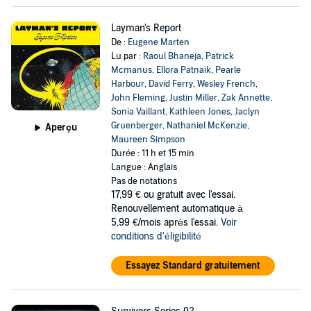
Layman's Report
De :
Eugene Marten
Lu par :
Raoul Bhaneja
,
Patrick
Mcmanus
,
Ellora Patnaik
,
Pearle
Harbour
,
David Ferry
,
Wesley French
,
John Fleming
,
Justin Miller
,
Zak Annette
,
Sonia Vaillant
,
Kathleen Jones
,
Jaclyn
Gruenberger
,
Nathaniel McKenzie
,
Aperçu
Maureen Simpson
Durée : 11 h et 15 min
Langue : Anglais
Pas de notations
17,99 €
ou gratuit avec l'essai.
Renouvellement automatique à
5,99 €/mois après l'essai.
Voir
conditions d'éligibilité
Essayez Standard gratuitement