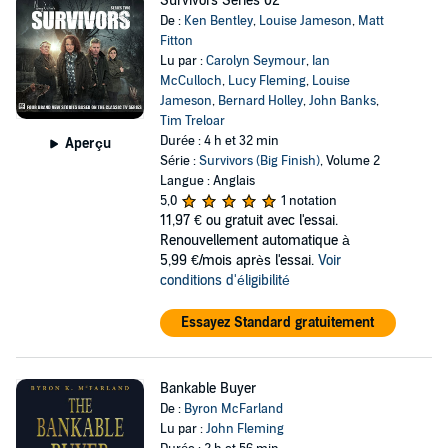
Survivors Series 02
De :
Ken Bentley
,
Louise Jameson
,
Matt
Fitton
Lu par :
Carolyn Seymour
,
Ian
McCulloch
,
Lucy Fleming
,
Louise
Jameson
,
Bernard Holley
,
John Banks
,
Tim Treloar
Durée : 4 h et 32 min
Aperçu
Série :
Survivors (Big Finish)
, Volume 2
Langue : Anglais
5,0
1 notation
11,97 €
ou gratuit avec l'essai.
Renouvellement automatique à
5,99 €/mois après l'essai.
Voir
conditions d'éligibilité
Essayez Standard gratuitement
Bankable Buyer
De :
Byron McFarland
Lu par :
John Fleming