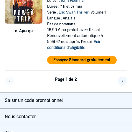
Lu par :
John Fleming
Durée : 7 h et 57 min
Série :
Eric Swan Thriller
, Volume 1
Langue : Anglais
Pas de notations
16,99 €
ou gratuit avec l'essai.
Aperçu
Renouvellement automatique à
5,99 €/mois après l'essai.
Voir
conditions d'éligibilité
Essayez Standard gratuitement
Page 1 de 2
Page précédente
Page 
Saisir un code promotionnel
Nous contacter