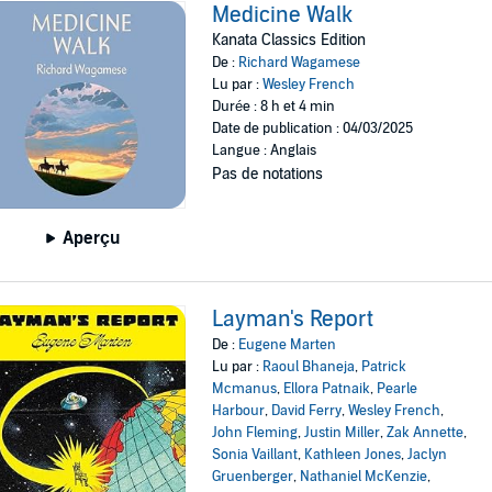
Medicine Walk
Kanata Classics Edition
De :
Richard Wagamese
Lu par :
Wesley French
Durée : 8 h et 4 min
Date de publication : 04/03/2025
Langue : Anglais
Pas de notations
Aperçu
Layman's Report
De :
Eugene Marten
Lu par :
Raoul Bhaneja
,
Patrick
Mcmanus
,
Ellora Patnaik
,
Pearle
Harbour
,
David Ferry
,
Wesley French
,
John Fleming
,
Justin Miller
,
Zak Annette
,
Sonia Vaillant
,
Kathleen Jones
,
Jaclyn
Gruenberger
,
Nathaniel McKenzie
,