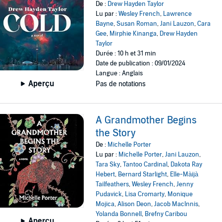
De :
Drew Hayden Taylor
Lu par :
Wesley French
,
Lawrence
Bayne
,
Susan Roman
,
Jani Lauzon
,
Cara
Gee
,
Mirphie Kinanga
,
Drew Hayden
Taylor
Durée : 10 h et 31 min
Date de publication : 09/01/2024
Langue : Anglais
Aperçu
Pas de notations
A Grandmother Begins
the Story
De :
Michelle Porter
Lu par :
Michelle Porter
,
Jani Lauzon
,
Tara Sky
,
Tantoo Cardinal
,
Dakota Ray
Hebert
,
Bernard Starlight
,
Elle-Màijà
Tailfeathers
,
Wesley French
,
Jenny
Pudavick
,
Lisa Cromarty
,
Monique
Mojica
,
Alison Deon
,
Jacob MacInnis
,
Yolanda Bonnell
,
Brefny Caribou
Aperçu