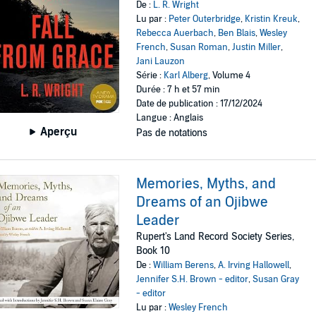
De :
L. R. Wright
Lu par :
Peter Outerbridge
,
Kristin Kreuk
,
Rebecca Auerbach
,
Ben Blais
,
Wesley
French
,
Susan Roman
,
Justin Miller
,
Jani Lauzon
Série :
Karl Alberg
, Volume 4
Durée : 7 h et 57 min
Date de publication : 17/12/2024
Langue : Anglais
Aperçu
Pas de notations
Memories, Myths, and
Dreams of an Ojibwe
Leader
Rupert's Land Record Society Series,
Book 10
De :
William Berens
,
A. Irving Hallowell
,
Jennifer S.H. Brown - editor
,
Susan Gray
- editor
Lu par :
Wesley French