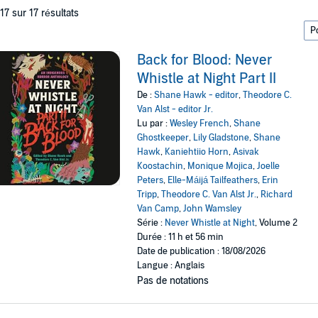
 17 sur 17 résultats
Back for Blood: Never
Whistle at Night Part II
De :
Shane Hawk - editor
,
Theodore C.
Van Alst - editor Jr.
Lu par :
Wesley French
,
Shane
Ghostkeeper
,
Lily Gladstone
,
Shane
Hawk
,
Kaniehtiio Horn
,
Asivak
Koostachin
,
Monique Mojica
,
Joelle
Peters
,
Elle-Máijá Tailfeathers
,
Erin
Tripp
,
Theodore C. Van Alst Jr.
,
Richard
Van Camp
,
John Wamsley
Série :
Never Whistle at Night
, Volume 2
Durée : 11 h et 56 min
Date de publication : 18/08/2026
Langue : Anglais
Pas de notations