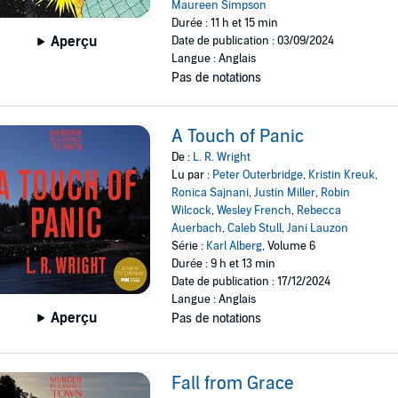
Maureen Simpson
Durée : 11 h et 15 min
Aperçu
Date de publication : 03/09/2024
Langue : Anglais
Pas de notations
A Touch of Panic
De :
L. R. Wright
Lu par :
Peter Outerbridge
,
Kristin Kreuk
,
Ronica Sajnani
,
Justin Miller
,
Robin
Wilcock
,
Wesley French
,
Rebecca
Auerbach
,
Caleb Stull
,
Jani Lauzon
Série :
Karl Alberg
, Volume 6
Durée : 9 h et 13 min
Date de publication : 17/12/2024
Langue : Anglais
Aperçu
Pas de notations
Fall from Grace