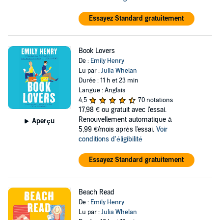
Essayez Standard gratuitement
Book Lovers
De :
Emily Henry
Lu par :
Julia Whelan
Durée : 11 h et 23 min
Langue : Anglais
4,5
70 notations
17,98 €
ou gratuit avec l'essai.
Renouvellement automatique à
Aperçu
5,99 €/mois après l'essai.
Voir
conditions d'éligibilité
Essayez Standard gratuitement
Beach Read
De :
Emily Henry
Lu par :
Julia Whelan