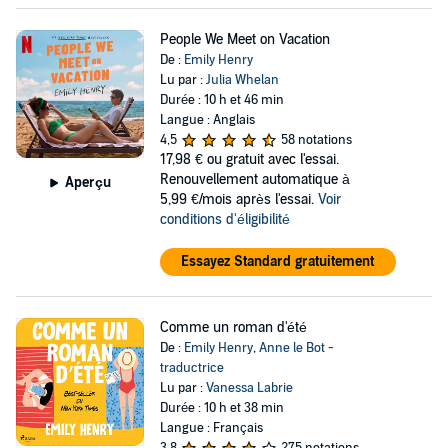
People We Meet on Vacation
De :
Emily Henry
Lu par :
Julia Whelan
Durée : 10 h et 46 min
Langue : Anglais
4,5
58 notations
17,98 €
ou gratuit avec l'essai.
Renouvellement automatique à
Aperçu
5,99 €/mois après l'essai.
Voir
conditions d'éligibilité
Essayez Standard gratuitement
Comme un roman d'été
De :
Emily Henry
,
Anne le Bot -
traductrice
Lu par :
Vanessa Labrie
Durée : 10 h et 38 min
Langue : Français