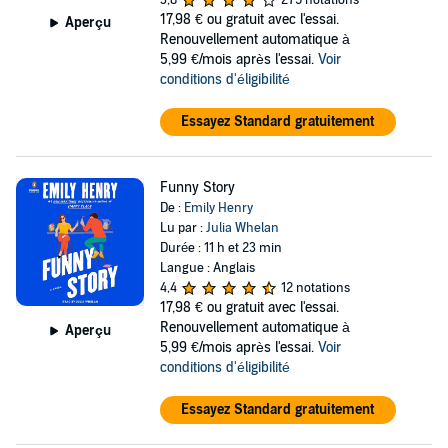
3,8
275 notations
17,98 €
ou gratuit avec l'essai.
Aperçu
Renouvellement automatique à
5,99 €/mois après l'essai.
Voir
conditions d'éligibilité
Essayez Standard gratuitement
Funny Story
De :
Emily Henry
Lu par :
Julia Whelan
Durée : 11 h et 23 min
Langue : Anglais
4,4
12 notations
17,98 €
ou gratuit avec l'essai.
Renouvellement automatique à
Aperçu
5,99 €/mois après l'essai.
Voir
conditions d'éligibilité
Essayez Standard gratuitement