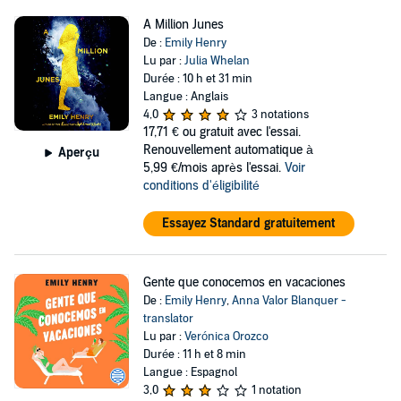
A Million Junes
De :
Emily Henry
Lu par :
Julia Whelan
Durée : 10 h et 31 min
Langue : Anglais
4,0
3 notations
17,71 €
ou gratuit avec l'essai.
Renouvellement automatique à
Aperçu
5,99 €/mois après l'essai.
Voir
conditions d'éligibilité
Essayez Standard gratuitement
Gente que conocemos en vacaciones
De :
Emily Henry
,
Anna Valor Blanquer -
translator
Lu par :
Verónica Orozco
Durée : 11 h et 8 min
Langue : Espagnol
3,0
1 notation