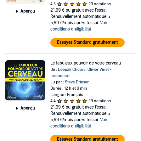
4,3
29 notations
21,99 €
ou gratuit avec l'essai.
Aperçu
Renouvellement automatique à
5,99 €/mois après l'essai.
Voir
conditions d'éligibilité
Essayez Standard gratuitement
Le fabuleux pouvoir de votre cerveau
De :
Deepak Chopra
,
Olivier Vinet -
traducteur
Lu par :
Steve Driesen
Durée : 12 h et 9 min
Langue : Français
4,4
29 notations
21,99 €
ou gratuit avec l'essai.
Aperçu
Renouvellement automatique à
5,99 €/mois après l'essai.
Voir
conditions d'éligibilité
Essayez Standard gratuitement