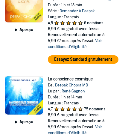
Durée : 1 h et 18 min
Série :
Demandez à Deepak
Langue : Français
4,5
6 notations
6,99 €
ou gratuit avec l'essai.
Aperçu
Renouvellement automatique à
5,99 €/mois après l'essai.
Voir
conditions d'éligibilité
Essayez Standard gratuitement
La conscience cosmique
De :
Deepak Chopra MD
Lu par :
René Gagnon
Durée : 1 h et 14 min
Langue : Français
4,7
75 notations
6,99 €
ou gratuit avec l'essai.
Renouvellement automatique à
Aperçu
5,99 €/mois après l'essai.
Voir
conditions d'éligibilité