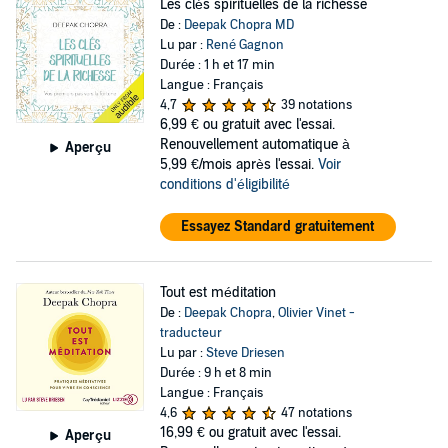
Les clés spirituelles de la richesse
De :
Deepak Chopra MD
Lu par :
René Gagnon
Durée : 1 h et 17 min
Langue : Français
4,7
39 notations
6,99 €
ou gratuit avec l'essai.
Renouvellement automatique à
Aperçu
5,99 €/mois après l'essai.
Voir
conditions d'éligibilité
Essayez Standard gratuitement
Tout est méditation
De :
Deepak Chopra
,
Olivier Vinet -
traducteur
Lu par :
Steve Driesen
Durée : 9 h et 8 min
Langue : Français
4,6
47 notations
16,99 €
ou gratuit avec l'essai.
Aperçu