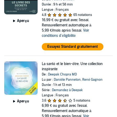
Durée : 9 h et 58 min
Langue : Français
4,8
65 notations
16,99 €
ou gratuit avec l'essai.
Aperçu
Renouvellement automatique à
5,99 €/mois après l'essai.
Voir
conditions d'éligibilité
Essayez Standard gratuitement
La santé et le bien-être. Une collection
inspirante
De :
Deepak Chopra MD
Lu par :
Danièle Panneton
,
René Gagnon
Durée : 1 h et 13 min
Série :
Demandez à Deepak
Langue : Français
3,6
5 notations
Aperçu
6,99 €
ou gratuit avec l'essai.
Renouvellement automatique à
5,99 €/mois après l'essai.
Voir