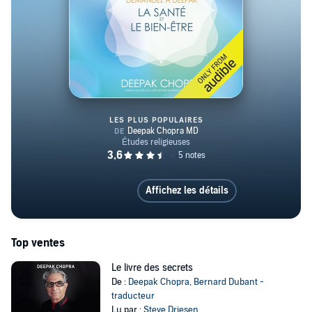
LES PLUS POPULAIRES
La santé et le bien-être. Une col
Affichez les détails
Top ventes
Le livre des secrets
De :
Deepak Chopra
,
Bernard Dubant -
traducteur
Lu par :
Steve Driesen