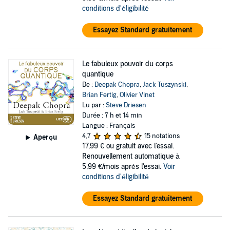
conditions d'éligibilité
Essayez Standard gratuitement
Le fabuleux pouvoir du corps
quantique
De :
Deepak Chopra
,
Jack Tuszynski
,
Brian Fertig
,
Olivier Vinet
Lu par :
Steve Driesen
Durée : 7 h et 14 min
Langue : Français
4,7
15 notations
Aperçu
17,99 €
ou gratuit avec l'essai.
Renouvellement automatique à
5,99 €/mois après l'essai.
Voir
conditions d'éligibilité
Essayez Standard gratuitement