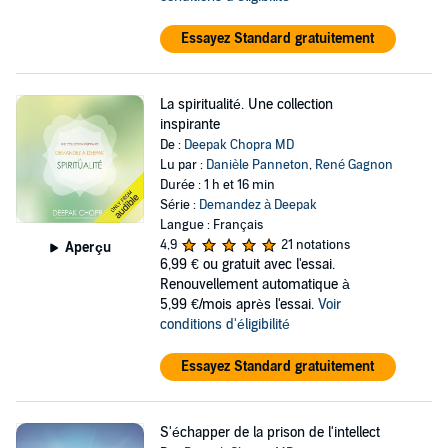
Essayez Standard gratuitement
La spiritualité. Une collection
inspirante
De :
Deepak Chopra MD
Lu par :
Danièle Panneton
,
René Gagnon
Durée : 1 h et 16 min
Série :
Demandez à Deepak
Langue : Français
4,9
21 notations
Aperçu
6,99 €
ou gratuit avec l'essai.
Renouvellement automatique à
5,99 €/mois après l'essai.
Voir
conditions d'éligibilité
Essayez Standard gratuitement
S'échapper de la prison de l'intellect