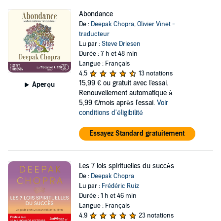
Abondance
De :
Deepak Chopra
,
Olivier Vinet -
traducteur
Lu par :
Steve Driesen
Durée : 7 h et 48 min
Langue : Français
4,5
13 notations
15,99 €
ou gratuit avec l'essai.
Aperçu
Renouvellement automatique à
5,99 €/mois après l'essai.
Voir
conditions d'éligibilité
Essayez Standard gratuitement
Les 7 lois spirituelles du succès
De :
Deepak Chopra
Lu par :
Frédéric Ruiz
Durée : 1 h et 46 min
Langue : Français
4,9
23 notations