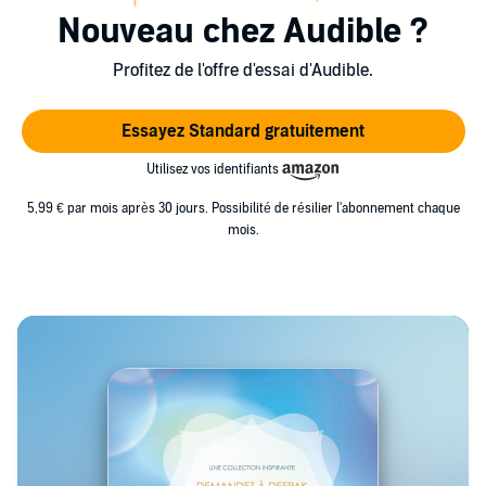
par Bill Clinton et Mikhaïl Gorbatchev comme,
Nouveau chez Audible ?
respectivement, philosophe et pionnier de la médecine
Profitez de l'offre d'essai d'Audible.
alternative.
Essayez Standard gratuitement
Utilisez vos identifiants
5,99 € par mois après 30 jours. Possibilité de résilier l'abonnement chaque
mois.