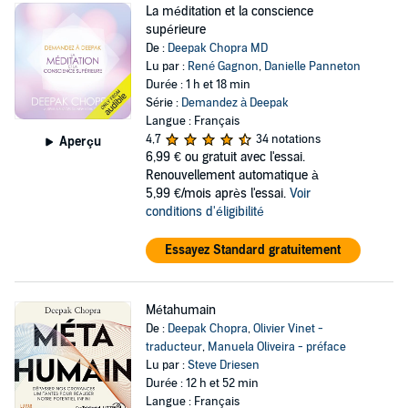
La méditation et la conscience
supérieure
De :
Deepak Chopra MD
Lu par :
René Gagnon
,
Danielle Panneton
Durée : 1 h et 18 min
Série :
Demandez à Deepak
Langue : Français
4,7
34 notations
Aperçu
6,99 €
ou gratuit avec l'essai.
Renouvellement automatique à
5,99 €/mois après l'essai.
Voir
conditions d'éligibilité
Essayez Standard gratuitement
Métahumain
De :
Deepak Chopra
,
Olivier Vinet -
traducteur
,
Manuela Oliveira - préface
Lu par :
Steve Driesen
Durée : 12 h et 52 min
Langue : Français