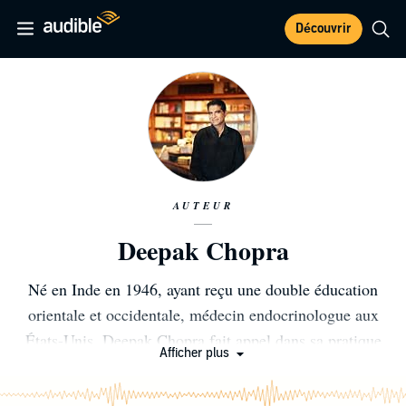
Découvrir
AUTEUR
Deepak Chopra
Né en Inde en 1946, ayant reçu une double éducation
orientale et occidentale, médecin endocrinologue aux
États-Unis, Deepak Chopra fait appel dans sa pratique
Afficher plus
aussi bien à la science médicale occidentale qu'à la
philosophie traditionnelle indienne (Védas). Il a été cité