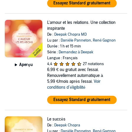
Essayez Standard gratuitement
L'amour et les relations. Une collection
inspirante
De :
Deepak Chopra MD
Lu par :
Danièle Panneton
,
René Gagnon
Durée : 1 h et 15 min
Série :
Demandez à Deepak
Langue : Français
4,4
27 notations
Aperçu
6,99 €
ou gratuit avec l'essai.
Renouvellement automatique à
5,99 €/mois après l'essai.
Voir
conditions d'éligibilité
Essayez Standard gratuitement
Le succès
De :
Deepak Chopra
Lu par :
Danièle Panneton
,
René Gagnon