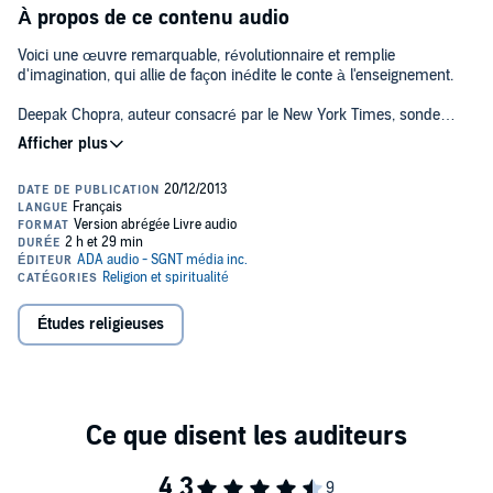
À propos de ce contenu audio
Voici une œuvre remarquable, révolutionnaire et remplie
d'imagination, qui allie de façon inédite le conte à l'enseignement.
Deepak Chopra, auteur consacré par le New York Times, sonde
l'évolution de Dieu à travers la vie de 10 prophètes, saints,
mystiques et martyrs de l'histoire touchés par une puissance
divine. Il brosse le portrait saisissant d'un Dieu sans cesse en
transformation. Dans ce nouvel enregistrement, Chopra met en
scène les grands moments des plus célèbres sages de notre
monde et révèle autant de leçons universelles sur la véritable
nature de Dieu. Ces visionnaires ont entraîné le genre humain sur
des chemins inconnus et Chopra nous invite à redécouvrir leurs
destinations. Un baume pour le cœur et pour l'âme,
Dieu
apporte
une compréhension profonde et bouleversante de ce qu'est la
Études religieuses
croyance, le pouvoir de la foi et de l'esprit, qui réside en chacun
d'entre nous.©2012 Deepak Chopra, 2013 Éditions ADA inc., 2013
ADA Audio - SGNT média inc. (P)2013 ADA Audio - SGNT média
inc.