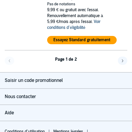
Pas de notations
9,99 €
ou gratuit avec l'essai.
Renouvellement automatique à
5,99 €/mois après l'essai.
Voir
conditions d'éligibilité
Essayez Standard gratuitement
Page 1 de 2
Page précédente
Page 
Saisir un code promotionnel
Nous contacter
Aide
Conditions d'utilisation
Mentions légales