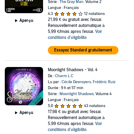
Série :
The Gray Man
, Volume 2
Langue : Français
4,3
12 notations
21,99 €
ou gratuit avec l'essai.
Aperçu
Renouvellement automatique à
5,99 €/mois après l'essai.
Voir
conditions d'éligibilité
Essayez Standard gratuitement
Moonlight Shadows - Vol. 4
De :
Charm L.C
Lu par :
Cécile Desnoyers
,
Frédéric Ruiz
Durée : 9 h et 57 min
Série :
Moonlight Shadows
, Volume 4
Langue : Français
5,0
43 notations
17,98 €
ou gratuit avec l'essai.
Aperçu
Renouvellement automatique à
5,99 €/mois après l'essai.
Voir
conditions d'éligibilité