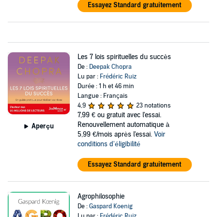
Essayez Standard gratuitement
Les 7 lois spirituelles du succès
De :
Deepak Chopra
Lu par :
Frédéric Ruiz
Durée : 1 h et 46 min
Langue : Français
4,9
23 notations
7,99 €
ou gratuit avec l'essai.
Renouvellement automatique à
Aperçu
5,99 €/mois après l'essai.
Voir
conditions d'éligibilité
Essayez Standard gratuitement
Agrophilosophie
De :
Gaspard Koenig
Lu par :
Frédéric Ruiz