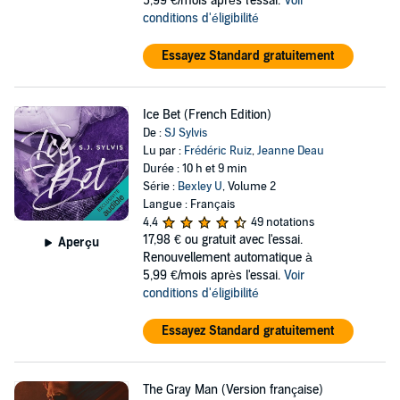
5,99 €/mois après l'essai.
Voir
conditions d'éligibilité
Essayez Standard gratuitement
Ice Bet (French Edition)
De :
SJ Sylvis
Lu par :
Frédéric Ruiz
,
Jeanne Deau
Durée : 10 h et 9 min
Série :
Bexley U
, Volume 2
Langue : Français
4,4
49 notations
17,98 €
ou gratuit avec l'essai.
Aperçu
Renouvellement automatique à
5,99 €/mois après l'essai.
Voir
conditions d'éligibilité
Essayez Standard gratuitement
The Gray Man (Version française)