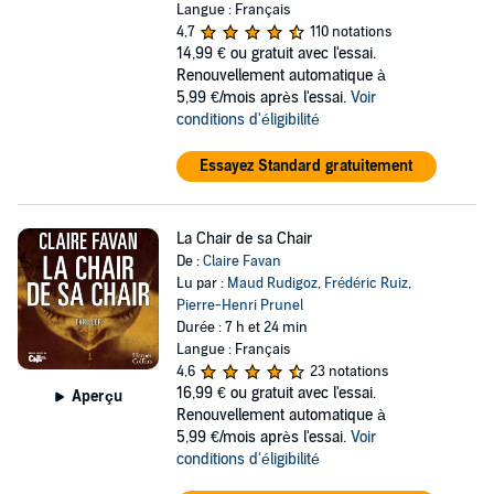
Langue : Français
4,7
110 notations
14,99 €
ou gratuit avec l'essai.
Renouvellement automatique à
5,99 €/mois après l'essai.
Voir
conditions d'éligibilité
Essayez Standard gratuitement
La Chair de sa Chair
De :
Claire Favan
Lu par :
Maud Rudigoz
,
Frédéric Ruiz
,
Pierre-Henri Prunel
Durée : 7 h et 24 min
Langue : Français
4,6
23 notations
16,99 €
ou gratuit avec l'essai.
Aperçu
Renouvellement automatique à
5,99 €/mois après l'essai.
Voir
conditions d'éligibilité