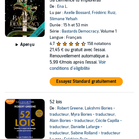
Sa clémence tu imploreras
De :
Ena L.
Lu par :
Axelle Bossard
,
Frédéric Ruiz
,
Slimane Yefsah
Durée : 15 h et 53 min
Série :
Bastards Democracy
, Volume 1
Langue : Français
4,7
158 notations
Aperçu
21,45 €
ou gratuit avec l'essai.
Renouvellement automatique à
5,99 €/mois après l'essai.
Voir
conditions d'éligibilité
Essayez Standard gratuitement
52 lois
De :
Robert Greene
,
Lakshmi Bories -
traducteur
,
Myra Bories - traducteur
,
Alain Bories - traducteur
,
Cécile Capilla -
traducteur
,
Danielle Lafarge -
traducteur
,
Sabine Rolland - traducteur