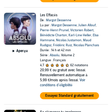
Les Effacés
De :
Margot Dessenne
Lu par :
Margot Dessenne
,
Julien Allouf
,
Pierre-Henri Prunel
,
Victorien Robert
,
Bénédicte Charton
,
Karl-Line Heller
,
Elsa
Hamnane
,
Nicolas Justamon
,
Maud
Rudigoz
,
Frédéric Ruiz
,
Nicolas Planchais
Durée : 14 h et 42 min
Aperçu
Série :
Absolu
, Volume 2
Langue : Français
4,7
62 notations
20,99 €
ou gratuit avec l'essai.
Renouvellement automatique à
5,99 €/mois après l'essai.
Voir
conditions d'éligibilité
Essayez Standard gratuitement