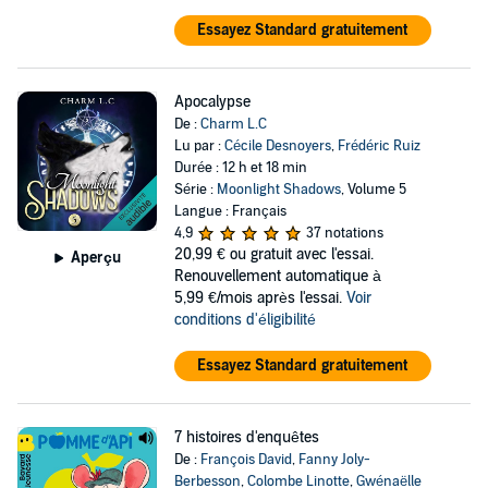
Essayez Standard gratuitement
Apocalypse
De :
Charm L.C
Lu par :
Cécile Desnoyers
,
Frédéric Ruiz
Durée : 12 h et 18 min
Série :
Moonlight Shadows
, Volume 5
Langue : Français
4,9
37 notations
20,99 €
ou gratuit avec l'essai.
Aperçu
Renouvellement automatique à
5,99 €/mois après l'essai.
Voir
conditions d'éligibilité
Essayez Standard gratuitement
7 histoires d'enquêtes
De :
François David
,
Fanny Joly-
Berbesson
,
Colombe Linotte
,
Gwénaëlle