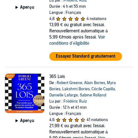
Lu par :
Frédéric Ruiz
Durée : 4 h et 55 min
Aperçu
Langue : Français
4,8
4 notations
13,99 €
ou gratuit avec l'essai.
Renouvellement automatique à
5,99 €/mois après l'essai.
Voir
conditions d'éligibilité
Essayez Standard gratuitement
365 Lois
De :
Robert Greene
,
Alain Bories
,
Myra
Bories
,
Lakshmi Bories
,
Cécile Capilla
,
Danielle Lafarge
,
Sabine Rolland
Lu par :
Frédéric Ruiz
Durée : 12 h et 41 min
Langue : Français
4,6
41 notations
Aperçu
21,99 €
ou gratuit avec l'essai.
Renouvellement automatique à