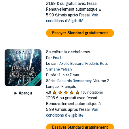
21,99 €
ou gratuit avec l'essai.
Renouvellement automatique à
5,99 €/mois après l'essai.
Voir
conditions d'éligibilité
Essayez Standard gratuitement
Sa colère tu déchaîneras
De :
Ena L.
Lu par :
Axelle Bossard
,
Frédéric Ruiz
,
Slimane Yefsah
Durée : 11 h et 7 min
Série :
Bastards Democracy
, Volume 2
Langue : Français
4,8
136 notations
Aperçu
17,98 €
ou gratuit avec l'essai.
Renouvellement automatique à
5,99 €/mois après l'essai.
Voir
conditions d'éligibilité
Essayez Standard gratuitement