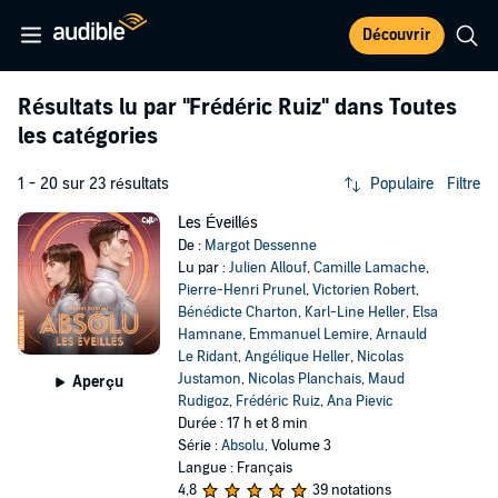
Découvrir
Résultats lu par
"Frédéric Ruiz"
dans Toutes
les catégories
1 - 20 sur 23 résultats
Populaire
Filtre
Les Éveillés
De :
Margot Dessenne
Lu par :
Julien Allouf
,
Camille Lamache
,
Pierre-Henri Prunel
,
Victorien Robert
,
Bénédicte Charton
,
Karl-Line Heller
,
Elsa
Hamnane
,
Emmanuel Lemire
,
Arnauld
Le Ridant
,
Angélique Heller
,
Nicolas
Justamon
,
Nicolas Planchais
,
Maud
Aperçu
Rudigoz
,
Frédéric Ruiz
,
Ana Pievic
Durée : 17 h et 8 min
Série :
Absolu
, Volume 3
Langue : Français
4,8
39 notations