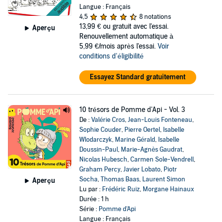
Langue : Français
4,5
8 notations
13,99 €
ou gratuit avec l'essai.
Aperçu
Renouvellement automatique à
5,99 €/mois après l'essai.
Voir
conditions d'éligibilité
Essayez Standard gratuitement
10 trésors de Pomme d'Api - Vol. 3
De :
Valérie Cros
,
Jean-Louis Fonteneau
,
Sophie Couder
,
Pierre Oertel
,
Isabelle
Wlodarczyk
,
Marine Gérald
,
Isabelle
Doussin-Paul
,
Marie-Agnès Gaudrat
,
Nicolas Hubesch
,
Carmen Sole-Vendrell
,
Graham Percy
,
Javier Lobato
,
Piotr
Socha
,
Thomas Baas
,
Laurent Simon
Aperçu
Lu par :
Frédéric Ruiz
,
Morgane Hainaux
Durée : 1 h
Série :
Pomme d'Api
Langue : Français