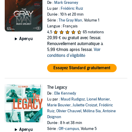
De :
Mark Greaney
Lu par :
Frédéric Ruiz
Durée : 10 h et 20 min
Série :
The Gray Man
, Volume 1
Langue : Français
4,5
65 notations
20,99 €
ou gratuit avec l'essai.
Aperçu
Renouvellement automatique à
5,99 €/mois après l'essai.
Voir
conditions d'éligibilité
Essayez Standard gratuitement
The Legacy
De :
Elle Kennedy
Lu par :
Maud Rudigoz
,
Lionel Monier
,
Marie Bouvier
,
Juliette Croizat
,
Frédéric
Ruiz
,
Olivier Chauvel
,
Mélina Sia
,
Antoine
Doignon
Durée : 8 h et 38 min
Série :
Off-campus
, Volume 5
Aperçu