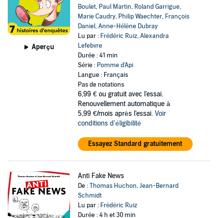
Boulet
,
Paul Martin
,
Roland Garrigue
,
Marie Caudry
,
Philip Waechter
,
François
Daniel
,
Anne-Hélène Dubray
Lu par :
Frédéric Ruiz
,
Alexandra
Lefebvre
Aperçu
Durée : 41 min
Série :
Pomme d'Api
Langue : Français
Pas de notations
6,99 €
ou gratuit avec l'essai.
Renouvellement automatique à
5,99 €/mois après l'essai.
Voir
conditions d'éligibilité
Essayez Standard gratuitement
Anti Fake News
De :
Thomas Huchon
,
Jean-Bernard
Schmidt
Lu par :
Frédéric Ruiz
Durée : 4 h et 30 min