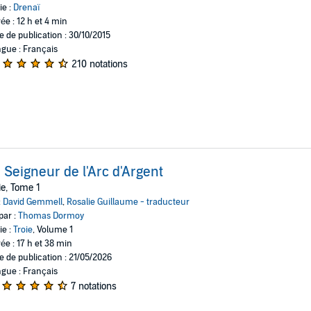
ie :
Drenaï
ée : 12 h et 4 min
e de publication : 30/10/2015
gue : Français
210 notations
 Seigneur de l'Arc d'Argent
ie, Tome 1
:
David Gemmell
,
Rosalie Guillaume - traducteur
par :
Thomas Dormoy
ie :
Troie
, Volume 1
ée : 17 h et 38 min
e de publication : 21/05/2026
gue : Français
7 notations