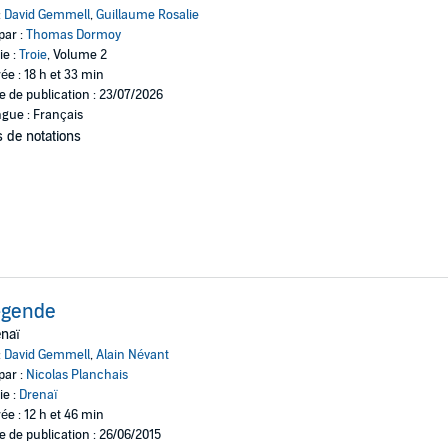
:
David Gemmell
,
Guillaume Rosalie
par :
Thomas Dormoy
ie :
Troie
, Volume 2
ée : 18 h et 33 min
e de publication : 23/07/2026
gue : Français
 de notations
égende
naï
:
David Gemmell
,
Alain Névant
par :
Nicolas Planchais
ie :
Drenaï
ée : 12 h et 46 min
e de publication : 26/06/2015