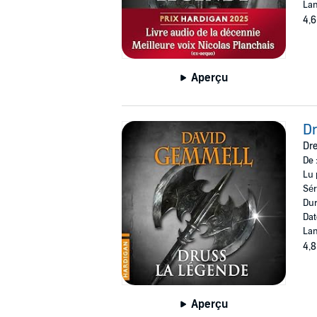
Lan
4,6
Aperçu
Dr
Dre
De 
Lu 
Sér
Dur
Dat
Lan
4,8
Aperçu