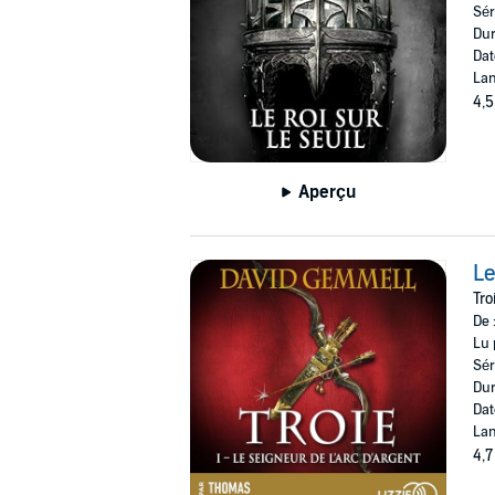
Sér
Dur
Dat
Lan
4,5
Aperçu
Le
Tro
De 
Lu 
Sér
Dur
Dat
Lan
4,7