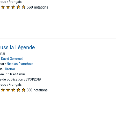
gue : Français
560 notations
uss la Légende
naï
:
David Gemmell
par :
Nicolas Planchais
ie :
Drenaï
ée : 15 h et 4 min
e de publication : 31/01/2019
gue : Français
330 notations