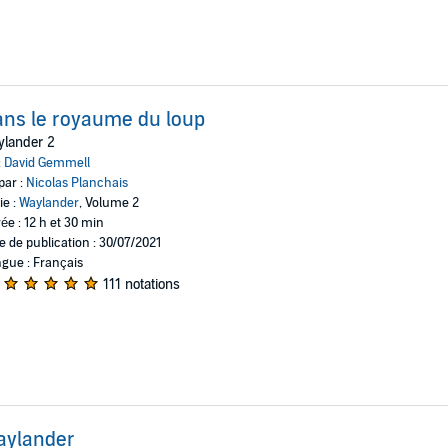
ns le royaume du loup
ylander 2
:
David Gemmell
par :
Nicolas Planchais
ie :
Waylander
, Volume 2
ée : 12 h et 30 min
e de publication : 30/07/2021
gue : Français
111 notations
aylander