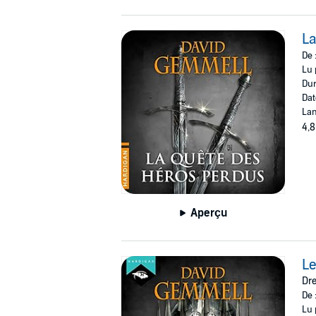
La
De 
Lu 
Dur
Dat
Lan
4,8
Aperçu
Le
Dre
De 
Lu 