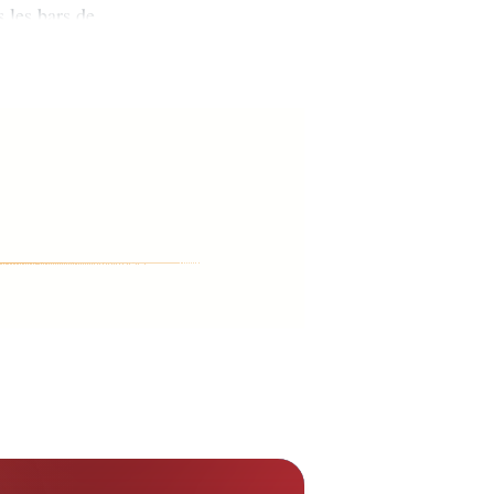
s les bars de
oujours permis
uvrages dont le
 couleurs, où
uillet 2006, à