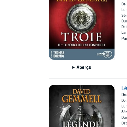
De 
Lu 
Sér
Dur
Dat
Lan
Pas
Aperçu
L
Dre
De 
Lu 
Sér
Dur
Dat