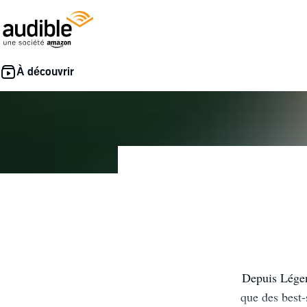
Depuis Légen
que des best