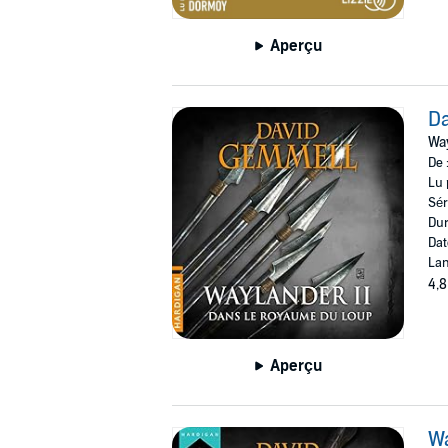
Aperçu
Da
Wa
De 
Lu 
Sér
Dur
Dat
Lan
4,8
Aperçu
W