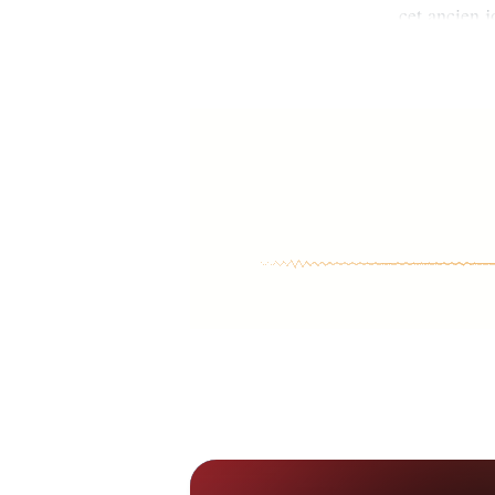
cet ancien j
Soho à Londre
d'éviter de se
rythme soute
Gemmell savai