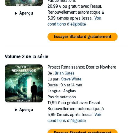
Pas de notations
his world unravel. One cryptic clue sends him on a quest outside of
20,99 €
ou gratuit avec l'essai.
his own jurisdiction. However, when the clues lead to Solis’
Renouvellement automatique à
Aperçu
doorstep, a conspiracy emerges that threatens not just his family,
5,99 €/mois après l'essai.
Voir
but the entire world. To prevent the unspeakable horror, he will risk
conditions d'éligibilité
his life...and his sanity.
Essayez Standard gratuitement
Praise for
Project Renaissance: White Wings
:
"A thoughtful, nonstop thrill ride..." (Five stars,
The Prairies Book
Review
)
Volume 2 de la série
"If you are a fan of thrillers, you will relish
Project Renaissance: White
Project Renaissance: Door to Nowhere
Wings
." (Five stars,
Readers' Favorite
)
De :
Brian Gates
Lu par :
Steve White
"Gripping, involving, and powered by fierce characters who don't
Durée : 9 h et 14 min
quit,
Project Renaissance: White Wings
will simply delight readers..."
Langue : Anglais
(
Midwest Book Review
)
Pas de notations
©2021 Brian Gates (P)2021 Brian Gates
17,99 €
ou gratuit avec l'essai.
Renouvellement automatique à
Aperçu
5,99 €/mois après l'essai.
Voir
conditions d'éligibilité