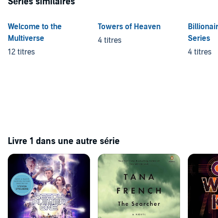
Séries similaires
Welcome to the
Towers of Heaven
Billionai
Multiverse
Series
4 titres
12 titres
4 titres
Livre 1 dans une autre série