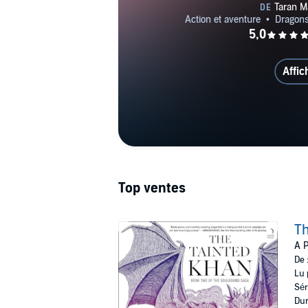
Affic
Top ventes
Th
A P
De 
Lu 
Sér
Dur