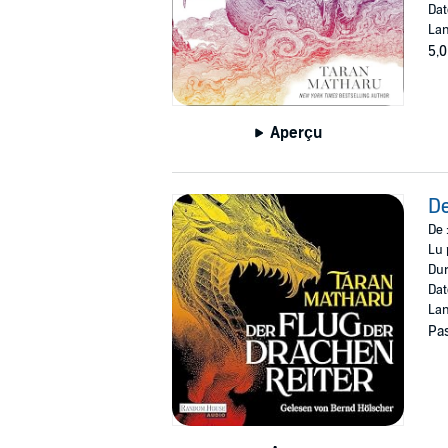
Dat
Lan
5,0
Aperçu
De
De 
Lu 
Dur
Dat
Lan
Pas