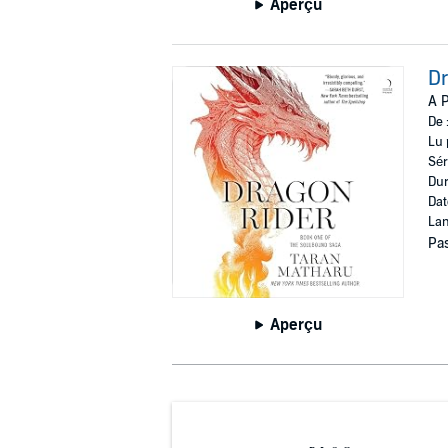
Aperçu
Dr
A P
De 
Lu 
Sér
Dur
Dat
Lan
Pas
Aperçu