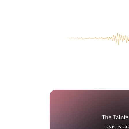
The Taint
LES PLUS PO