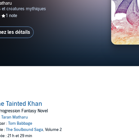
hez les détails
e Tainted Khan
rogression Fantasy Novel
:
Taran Matharu
par :
Tom Babbage
ie :
The Soulbound Saga
, Volume 2
ée : 21 h et 29 min