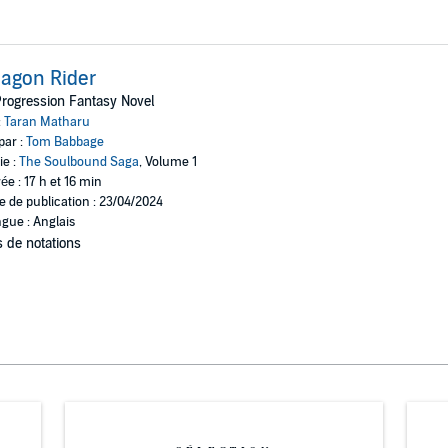
agon Rider
rogression Fantasy Novel
:
Taran Matharu
par :
Tom Babbage
ie :
The Soulbound Saga
, Volume 1
ée : 17 h et 16 min
e de publication : 23/04/2024
gue : Anglais
 de notations