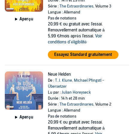
Durée : 14 h et 29 min
Série :
The Extraordinaries
, Volume 3
Langue : Allemand
Pas de notations
Aperçu
20,99 €
ou gratuit avec l'essai.
Renouvellement automatique à
5,99 €/mois après l'essai.
Voir
conditions d'éligibilité
Essayez Standard gratuitement
Neue Helden
De :
T. J. Klune
,
Michael Pfingstl -
Übersetzer
Lu par :
Julian Horeyseck
Durée : 14 h et 28 min
Série :
The Extraordinaries
, Volume 2
Langue : Allemand
Pas de notations
Aperçu
20,99 €
ou gratuit avec l'essai.
Renouvellement automatique à