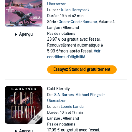
Übersetzer
Lu par :
Julian Horeyseck
Durée : 19 h et 42 min
Série :
Green-Creek-Romane
, Volume 4
Langue : Allemand
Pas de notations
Aperçu
23,97 €
ou gratuit avec l'essai.
Renouvellement automatique à
5,99 €/mois après l'essai.
Voir
conditions d'éligibilité
Essayez Standard gratuitement
Cold Eternity
De :
S.A. Barnes
,
Michael Pfingstl -
Übersetzer
Lu par :
Leonie Landa
Durée : 10 h et 17 min
Langue : Allemand
Pas de notations
17,99 €
ou gratuit avec l'essai.
Aperçu