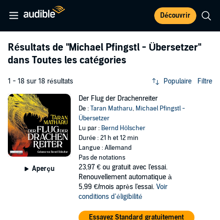
Découvrir
Résultats de
"Michael Pfingstl - Übersetzer"
dans Toutes les catégories
1 - 18 sur 18 résultats
Populaire
Filtre
Der Flug der Drachenreiter
De :
Taran Matharu
,
Michael Pfingstl -
Übersetzer
Lu par :
Bernd Hölscher
Durée : 21 h et 12 min
Langue : Allemand
Pas de notations
23,97 €
ou gratuit avec l'essai.
Aperçu
Renouvellement automatique à
5,99 €/mois après l'essai.
Voir
conditions d'éligibilité
Essayez Standard gratuitement