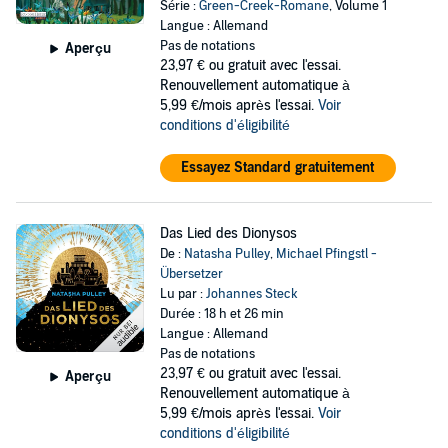
Série :
Green-Creek-Romane
, Volume 1
Langue : Allemand
Pas de notations
Aperçu
23,97 €
ou gratuit avec l'essai.
Renouvellement automatique à
5,99 €/mois après l'essai.
Voir
conditions d'éligibilité
Essayez Standard gratuitement
Das Lied des Dionysos
De :
Natasha Pulley
,
Michael Pfingstl -
Übersetzer
Lu par :
Johannes Steck
Durée : 18 h et 26 min
Langue : Allemand
Pas de notations
23,97 €
ou gratuit avec l'essai.
Aperçu
Renouvellement automatique à
5,99 €/mois après l'essai.
Voir
conditions d'éligibilité