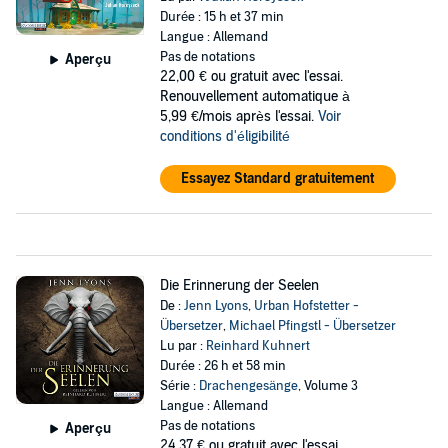
Durée : 15 h et 37 min
Langue : Allemand
Pas de notations
Aperçu
22,00 €
ou gratuit avec l'essai.
Renouvellement automatique à
5,99 €/mois après l'essai.
Voir
conditions d'éligibilité
Essayez Standard gratuitement
Die Erinnerung der Seelen
De :
Jenn Lyons
,
Urban Hofstetter -
Übersetzer
,
Michael Pfingstl - Übersetzer
Lu par :
Reinhard Kuhnert
Durée : 26 h et 58 min
Série :
Drachengesänge
, Volume 3
Langue : Allemand
Pas de notations
Aperçu
24,37 €
ou gratuit avec l'essai.