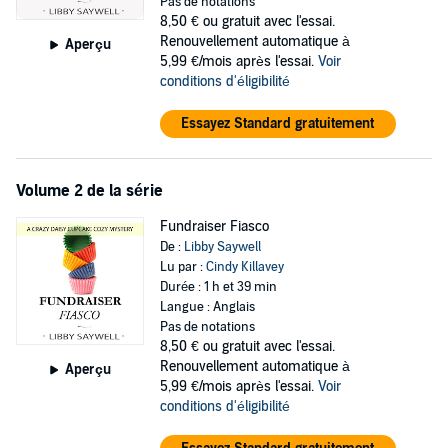
Pas de notations
But will her curiosity cost her more - a lot more - than her catering
8,50 €
ou gratuit avec l'essai.
fee?
Renouvellement automatique à
Aperçu
5,99 €/mois après l'essai.
Voir
©2016 AWA Publishing (P)2016 AWA Publishing
conditions d'éligibilité
Essayez Standard gratuitement
Volume 2 de la série
Fundraiser Fiasco
De :
Libby Saywell
Lu par :
Cindy Killavey
Durée : 1 h et 39 min
Langue : Anglais
Pas de notations
8,50 €
ou gratuit avec l'essai.
Renouvellement automatique à
Aperçu
5,99 €/mois après l'essai.
Voir
conditions d'éligibilité