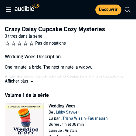
Découvrir
Crazy Daisy Cupcake Cozy Mysteries
3 titres dans la série
Pas de notations
Wedding Woes Description
One minute, a bride. The next minute, a widow.
When the brand new husband of Skyler Ferris' client keeled over
Afficher plus
while toasting his bride, Skyler had a very bad feeling. Sure enough;
the authorities quickly determined he was poisoned, which made
Volume 1 de la série
Skyler and her Crazy Daisy Cupcake business key suspects.
Skyler knew she didn't do it, but who did? And why?
Wedding Woes
De :
Libby Saywell
Determined to prove her own innocence, and that of her catering
Lu par :
Trisha Wiggin-Fausnaugh
business partner and almost-boyfriend Chasyn, Skyler starts
Durée : 1 h et 38 min
snooping around behind the scenes.
Langue : Anglais