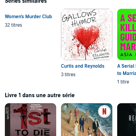
Séries similaires
Women's Murder Club
32 titres
Curtis and Reynolds
A Serial 
to Marri
3 titres
1 titre
Livre 1 dans une autre série