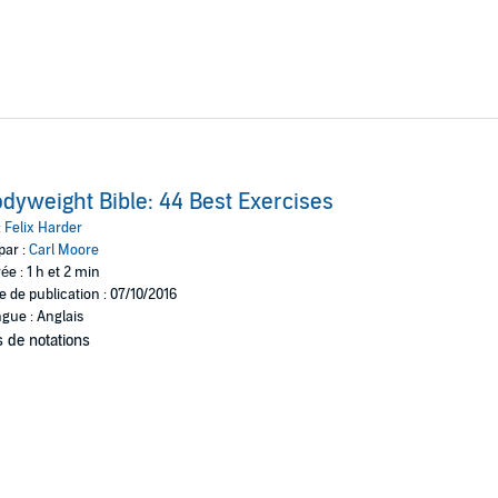
dyweight Bible: 44 Best Exercises
:
Felix Harder
par :
Carl Moore
ée : 1 h et 2 min
e de publication : 07/10/2016
gue : Anglais
 de notations