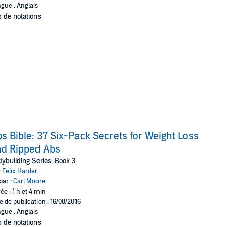
gue : Anglais
 de notations
s Bible: 37 Six-Pack Secrets for Weight Loss
d Ripped Abs
ybuilding Series, Book 3
:
Felix Harder
par :
Carl Moore
ée : 1 h et 4 min
e de publication : 16/08/2016
gue : Anglais
 de notations