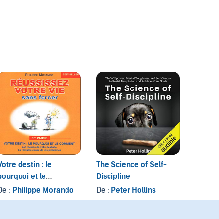
Votre destin : le
The Science of Self-
Succes
pourquoi et le
Discipline
Succe
comment
De :
Philippe Morando
De :
Peter Hollins
De :
Fr