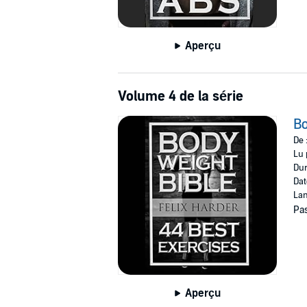
Aperçu
Volume 4 de la série
Bo
De 
Lu 
Dur
Dat
Lan
Pas
Aperçu