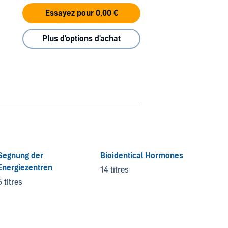
Essayez pour 0,00 €
Plus d'options d'achat
Segnung der
Bioidentical Hormones
8 Keys
Energiezentren
Series
14 titres
5 titres
11 titre