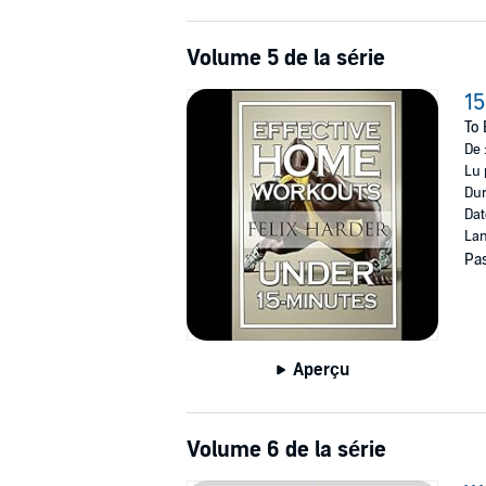
Volume 5 de la série
15
To 
De 
Lu 
Dur
Dat
Lan
Pas
Aperçu
Volume 6 de la série