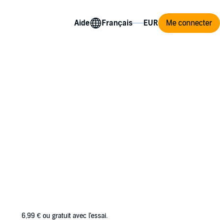
Aide
Me connecter
roups (Chest, Back, Legs, Arms,
en to work, and should be part of every
6,99 €
ou gratuit avec l'essai.