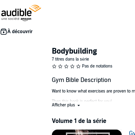
Bodybuilding
7 titres dans la série
Pas de notations
Gym Bible Description
Want to know what exercises are proven to 
Then this book is perfect for you!
Afficher plus
It tells you the 48 best gym exercises for bu
Shoulders/Neck, Abs). Many of them are time
Volume 1 de la série
workout routine.
Gy
Each exercise contains: