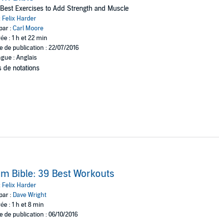
Best Exercises to Add Strength and Muscle
erform the exercise
:
Felix Harder
ry muscles involved
par :
Carl Moore
ée : 1 h et 22 min
e de publication : 22/07/2016
gue : Anglais
 usually leads to injuries and long-term joint problems. To spare yourself
 de notations
ou follow the advice in this book, you will increase both strength and size 
will build muscle faster than ever! The bottom line is you can get bigger an
m Bible: 39 Best Workouts
:
Felix Harder
par :
Dave Wright
ée : 1 h et 8 min
e de publication : 06/10/2016