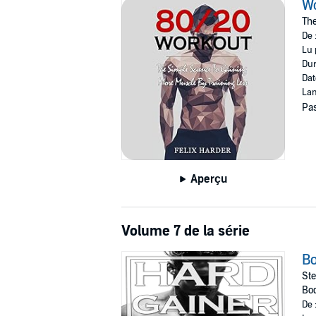
Wo
The
De 
Lu 
Dur
Dat
Lan
Pas
Aperçu
Volume 7 de la série
Bo
Ste
Bod
De 