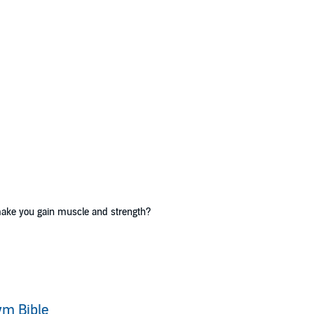
make you gain muscle and strength?
ilding strength and gaining muscle. I have included all important muscle g
less and have been performed by bodybuilders for decades. They are prov
m Bible