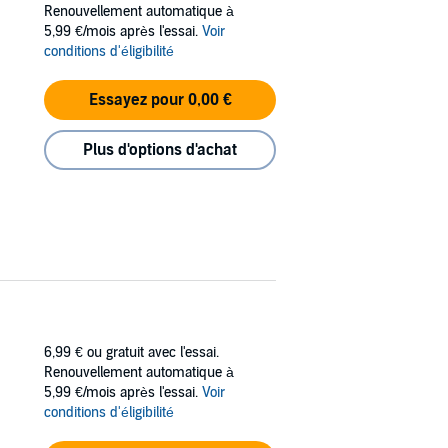
Renouvellement automatique à
5,99 €/mois après l'essai.
Voir
conditions d'éligibilité
Essayez pour 0,00 €
 such issues, you need to educate yourself on
within a few weeks.
Plus d'options d'achat
d stronger with just these exercises. No need
6,99 €
ou gratuit avec l'essai.
Renouvellement automatique à
5,99 €/mois après l'essai.
Voir
conditions d'éligibilité