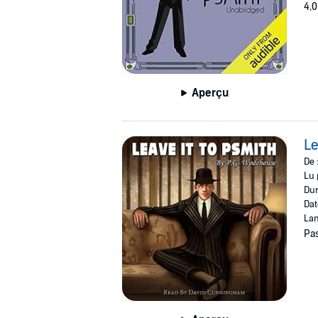
4,0
Aperçu
Le
De 
Lu 
Dur
Dat
Lan
Pas