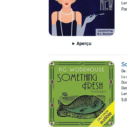
Lan
Pas
Aperçu
S
De 
Lu 
Dur
Dat
Lan
5,0