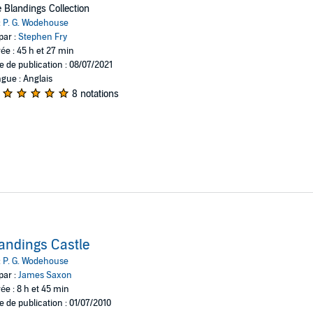
 Blandings Collection
:
P. G. Wodehouse
par :
Stephen Fry
ée : 45 h et 27 min
e de publication : 08/07/2021
gue : Anglais
8 notations
andings Castle
:
P. G. Wodehouse
par :
James Saxon
ée : 8 h et 45 min
e de publication : 01/07/2010