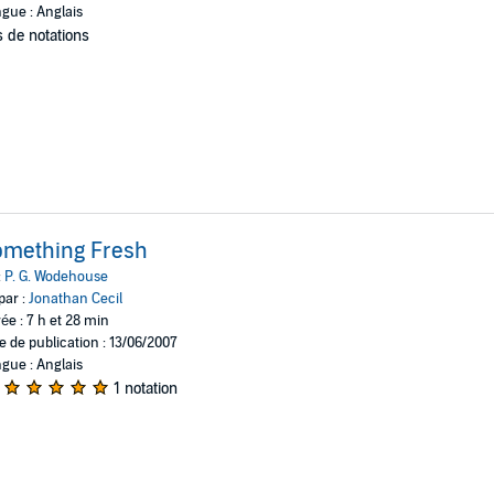
gue : Anglais
 de notations
omething Fresh
:
P. G. Wodehouse
par :
Jonathan Cecil
ée : 7 h et 28 min
e de publication : 13/06/2007
gue : Anglais
1 notation