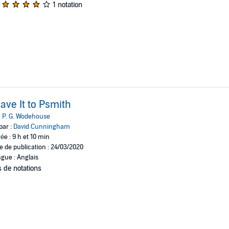
1 notation
ave It to Psmith
:
P. G. Wodehouse
par :
David Cunningham
ée : 9 h et 10 min
e de publication : 24/03/2020
gue : Anglais
 de notations