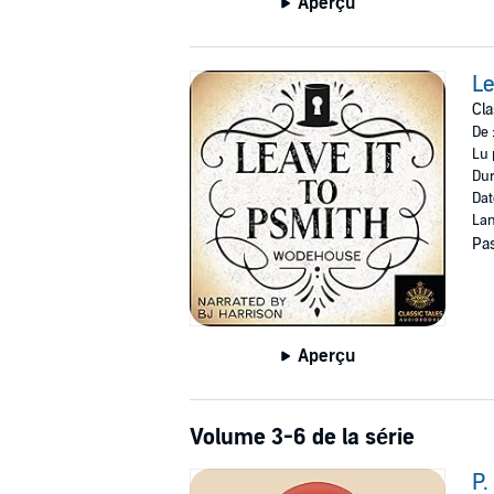
Aperçu
Le
Cla
De 
Lu 
Dur
Dat
Lan
Pas
Aperçu
Volume 3-6 de la série
P.