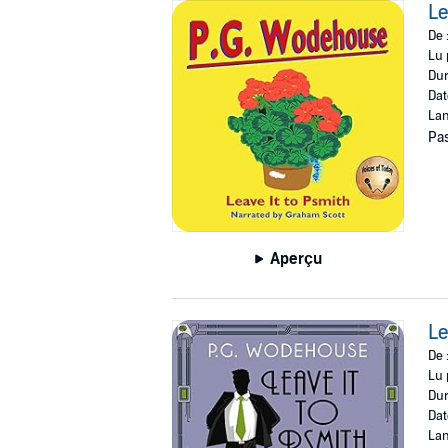
Le
De 
Lu 
Dur
Dat
Lan
Pas
Aperçu
Le
De 
Lu 
Dur
Dat
Lan