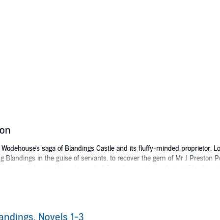
ion
. Wodehouse's saga of Blandings Castle and its fluffy-minded proprietor, 
g Blandings in the guise of servants, to recover the gem of Mr J Preston P
ing the identity of an absconded Canadian poet, checks into Blandings in
nally, sundered hearts stalk the castle, as his lordship's disreputable b
 beloved prize pig, Empress of Blandings, is dramatically kidnapped!
andings, Novels 1-3