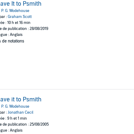
ave It to Psmith
:
P. G. Wodehouse
par :
Graham Scott
ée : 10 h et 16 min
e de publication : 28/08/2019
gue : Anglais
 de notations
ave it to Psmith
:
P. G. Wodehouse
par :
Jonathan Cecil
ée : 9 h et 1 min
e de publication : 25/08/2005
gue : Anglais