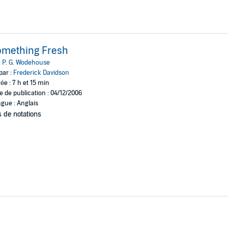
omething Fresh
:
P. G. Wodehouse
par :
Frederick Davidson
ée : 7 h et 15 min
e de publication : 04/12/2006
gue : Anglais
 de notations