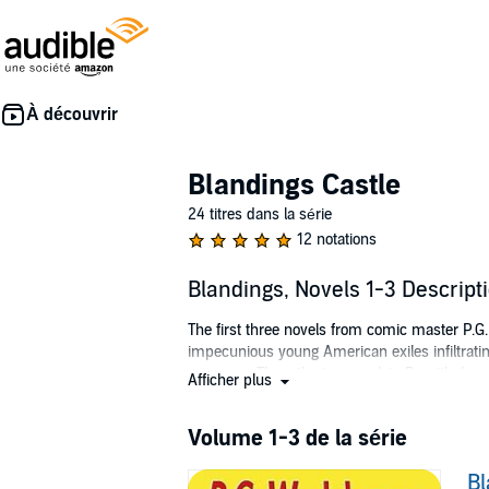
Blandings Castle
24 titres dans la série
12 notations
Blandings, Novels 1-3 Descript
The first three novels from comic master P.G
impecunious young American exiles infiltratin
museum. Then, the immaculate Psmith, borrow
Afficher plus
becomes embroiled in a diamond heist. And fi
his scandalous memoirs, and Lord Emsworth's
Volume 1-3 de la série
Public Domain (P)2026 Graham Scott
Bl