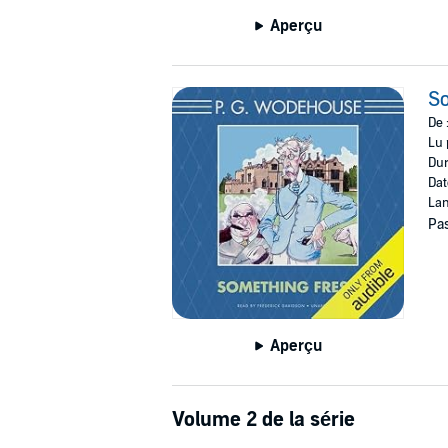
Aperçu
S
De 
Lu 
Dur
Dat
Lan
Pas
Aperçu
Volume 2 de la série