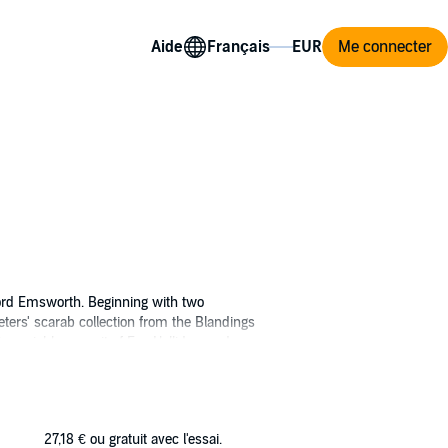
Aide
Me connecter
Lord Emsworth. Beginning with two
eters' scarab collection from the Blandings
 amiable pursuit of Eve Halliday, and
rother, the Hon Galahad Threepwood, completes
27,18 €
ou gratuit avec l'essai.