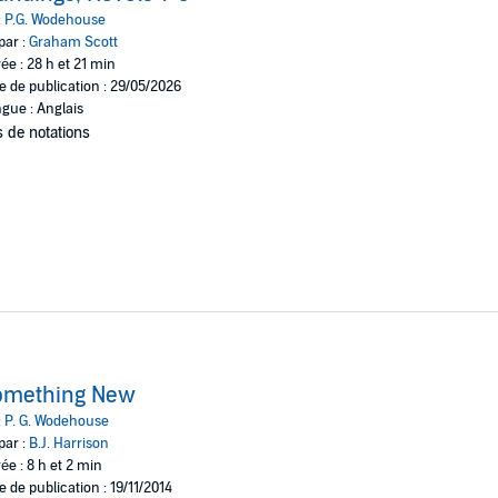
:
P.G. Wodehouse
par :
Graham Scott
ée : 28 h et 21 min
e de publication : 29/05/2026
gue : Anglais
 de notations
omething New
:
P. G. Wodehouse
par :
B.J. Harrison
ée : 8 h et 2 min
e de publication : 19/11/2014