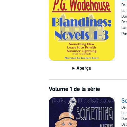
De 
Lu 
Dur
Dat
Lan
Pas
Aperçu
Volume 1 de la série
S
De 
Lu 
Dur
Dat