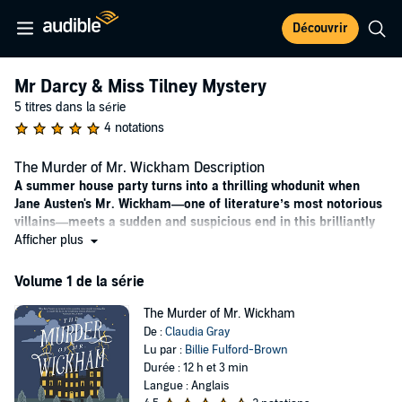
Découvrir
Mr Darcy & Miss Tilney Mystery
5 titres dans la série
4 notations
The Murder of Mr. Wickham Description
A summer house party turns into a thrilling whodunit when
Jane Austen's Mr. Wickham—one of literature’s most notorious
villains—meets a sudden and suspicious end in this brilliantly
imagined mystery featuring Austen’s leading literary
Afficher plus
characters.
Volume 1 de la série
"Had Jane Austen sat down to write a country house murder
mystery, this is exactly the book she would have written." —
The Murder of Mr. Wickham
Alexander McCall Smith
De :
Claudia Gray
Lu par :
Billie Fulford-Brown
The happily married Mr. Knightley and Emma are throwing a party
Durée : 12 h et 3 min
at their country estate, bringing together distant relatives and new
Langue : Anglais
acquaintances—characters beloved by Jane Austen fans. Definitely