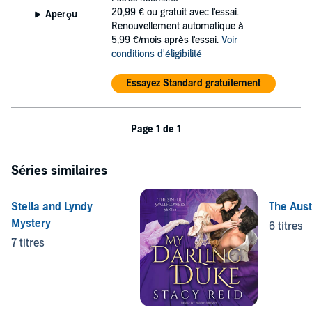
20,99 €
ou gratuit avec l'essai.
Aperçu
Renouvellement automatique à
5,99 €/mois après l'essai.
Voir
conditions d'éligibilité
Essayez Standard gratuitement
Page 1 de 1
Séries similaires
Stella and Lyndy
The Aust
Mystery
6 titres
7 titres