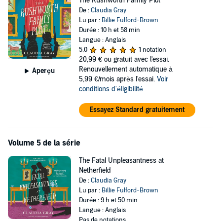
The Rushworth Family Plot
De :
Claudia Gray
Lu par :
Billie Fulford-Brown
Durée : 10 h et 58 min
Langue : Anglais
5,0
1 notation
20,99 €
ou gratuit avec l'essai.
Renouvellement automatique à
Aperçu
5,99 €/mois après l'essai.
Voir
conditions d'éligibilité
Essayez Standard gratuitement
Volume 5 de la série
The Fatal Unpleasantness at
Netherfield
De :
Claudia Gray
Lu par :
Billie Fulford-Brown
Durée : 9 h et 50 min
Langue : Anglais
Pas de notations