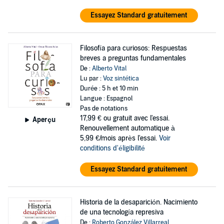
Essayez Standard gratuitement
Filosofía para curiosos: Respuestas
breves a preguntas fundamentales
De :
Alberto Vital
Lu par :
Voz sintética
Durée : 5 h et 10 min
Langue : Espagnol
Pas de notations
17,99 €
ou gratuit avec l'essai.
Aperçu
Renouvellement automatique à
5,99 €/mois après l'essai.
Voir
conditions d'éligibilité
Essayez Standard gratuitement
Historia de la desaparición. Nacimiento
de una tecnología represiva
De :
Roberto González Villarreal