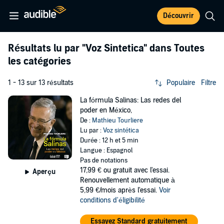
Découvrir
Résultats lu par
"Voz Sintetica"
dans Toutes
les catégories
1 - 13 sur 13 résultats
Populaire
Filtre
La fórmula Salinas: Las redes del
poder en México,
De :
Mathieu Tourliere
Lu par :
Voz sintética
Durée : 12 h et 5 min
Langue : Espagnol
Pas de notations
17,99 €
ou gratuit avec l'essai.
Aperçu
Renouvellement automatique à
5,99 €/mois après l'essai.
Voir
conditions d'éligibilité
Essayez Standard gratuitement