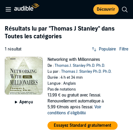
Découvrir
Résultats lu par
"Thomas J Stanley"
dans
Toutes les catégories
1 résultat
Populaire
Filtre
Networking with Millionnaires
De :
Thomas J. Stanley Ph.D. Ph.D.
Lu par :
Thomas J. Stanley Ph.D. Ph.D.
Durée : 4 h et 34 min
Langue : Anglais
Pas de notations
13,99 €
ou gratuit avec l'essai.
Renouvellement automatique à
Aperçu
5,99 €/mois après l'essai.
Voir
conditions d'éligibilité
Essayez Standard gratuitement