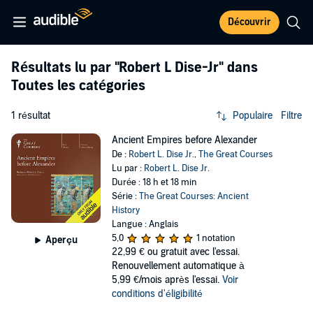
Découvrir
Résultats lu par
"Robert L Dise-Jr"
dans
Toutes les catégories
1 résultat
Populaire
Filtre
Ancient Empires before Alexander
De :
Robert L. Dise Jr.
,
The Great Courses
Lu par :
Robert L. Dise Jr.
Durée : 18 h et 18 min
Série :
The Great Courses: Ancient
History
Langue : Anglais
5,0
1 notation
Aperçu
22,99 €
ou gratuit avec l'essai.
Renouvellement automatique à
5,99 €/mois après l'essai.
Voir
conditions d'éligibilité