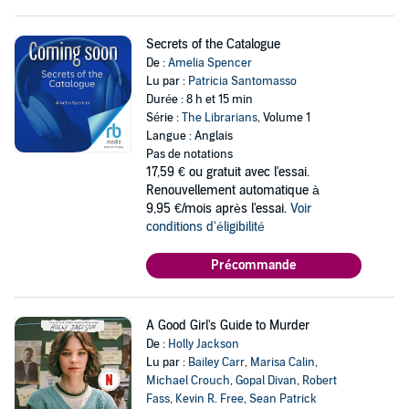
Secrets of the Catalogue
De :
Amelia Spencer
Lu par :
Patricia Santomasso
Durée : 8 h et 15 min
Série :
The Librarians
, Volume 1
Langue : Anglais
Pas de notations
17,59 €
ou gratuit avec l'essai.
Renouvellement automatique à
9,95 €/mois après l'essai.
Voir
conditions d'éligibilité
Précommande
A Good Girl's Guide to Murder
De :
Holly Jackson
Lu par :
Bailey Carr
,
Marisa Calin
,
Michael Crouch
,
Gopal Divan
,
Robert
Fass
,
Kevin R. Free
,
Sean Patrick