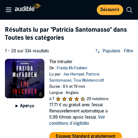
Découvrir
Résultats lu par
"Patricia Santomasso"
dans
Toutes les catégories
1 - 20 sur 334 résultats
Populaire
Filtre
The Intruder
De :
Freida McFadden
Lu par :
Joe Hempel
,
Patricia
Santomasso
,
Tina Wolstencroft
Durée : 8 h et 19 min
Langue : Anglais
4,7
20 notations
17,71 €
ou gratuit avec l'essai.
Aperçu
Renouvellement automatique à
5,99 €/mois après l'essai.
Voir
conditions d'éligibilité
Essayez Standard gratuitement