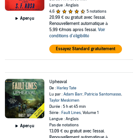
Langue : Anglais
4,6
5 notations
20,99 €
ou gratuit avec l'essai.
Aperçu
Renouvellement automatique à
5,99 €/mois après l'essai.
Voir
conditions d'éligibilité
Essayez Standard gratuitement
Upheaval
De :
Harley Tate
Lu par :
Adam Barr
,
Patricia Santomasso
,
Taylor Meskimen
Durée : 5 h et 45 min
Série :
Fault Lines
, Volume 1
Langue : Anglais
Pas de notations
Aperçu
13,09 €
ou gratuit avec l'essai.
Renouvellement automatique à