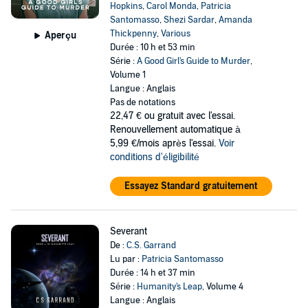
Hopkins
,
Carol Monda
,
Patricia
Santomasso
,
Shezi Sardar
,
Amanda
Thickpenny
,
Various
Aperçu
Durée : 10 h et 53 min
Série :
A Good Girl's Guide to Murder
,
Volume 1
Langue : Anglais
Pas de notations
22,47 €
ou gratuit avec l'essai.
Renouvellement automatique à
5,99 €/mois après l'essai.
Voir
conditions d'éligibilité
Essayez Standard gratuitement
Severant
De :
C.S. Garrand
Lu par :
Patricia Santomasso
Durée : 14 h et 37 min
Série :
Humanity's Leap
, Volume 4
Langue : Anglais