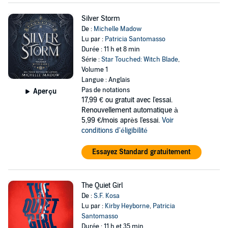
Silver Storm
De :
Michelle Madow
Lu par :
Patricia Santomasso
Durée : 11 h et 8 min
Série :
Star Touched: Witch Blade
,
Volume 1
Langue : Anglais
Pas de notations
Aperçu
17,99 €
ou gratuit avec l'essai.
Renouvellement automatique à
5,99 €/mois après l'essai.
Voir
conditions d'éligibilité
Essayez Standard gratuitement
The Quiet Girl
De :
S.F. Kosa
Lu par :
Kirby Heyborne
,
Patricia
Santomasso
Durée : 11 h et 35 min