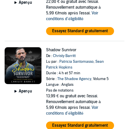
22,00 €
ou gratuit avec l'essai.
Aperçu
Renouvellement automatique à
5,99 €/mois après l'essai.
Voir
conditions d'éligibilité
Essayez Standard gratuitement
Shadow Survivor
De :
Christy Barritt
Lu par :
Patricia Santomasso
,
Sean
Patrick Hopkins
Durée : 4 h et 57 min
Série :
The Shadow Agency
, Volume 5
Langue : Anglais
Pas de notations
Aperçu
13,99 €
ou gratuit avec l'essai.
Renouvellement automatique à
5,99 €/mois après l'essai.
Voir
conditions d'éligibilité
Essayez Standard gratuitement