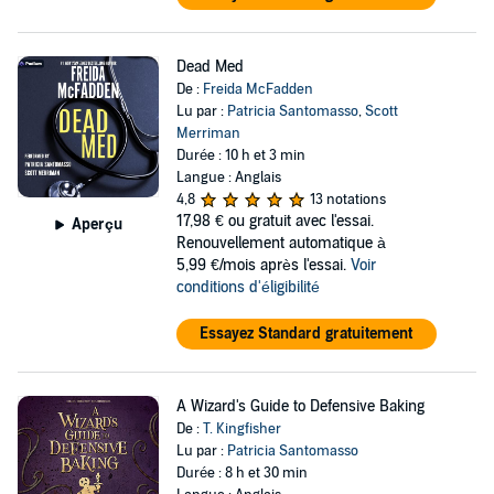
Dead Med
De :
Freida McFadden
Lu par :
Patricia Santomasso
,
Scott
Merriman
Durée : 10 h et 3 min
Langue : Anglais
4,8
13 notations
17,98 €
ou gratuit avec l'essai.
Aperçu
Renouvellement automatique à
5,99 €/mois après l'essai.
Voir
conditions d'éligibilité
Essayez Standard gratuitement
A Wizard's Guide to Defensive Baking
De :
T. Kingfisher
Lu par :
Patricia Santomasso
Durée : 8 h et 30 min