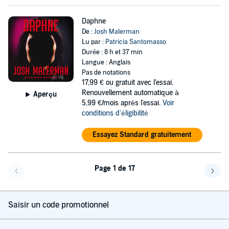
Daphne
De :
Josh Malerman
Lu par :
Patricia Santomasso
Durée : 8 h et 37 min
Langue : Anglais
Pas de notations
17,99 €
ou gratuit avec l'essai.
Renouvellement automatique à
Aperçu
5,99 €/mois après l'essai.
Voir
conditions d'éligibilité
Essayez Standard gratuitement
Page 1 de 17
Page précédente
Page 
Saisir un code promotionnel