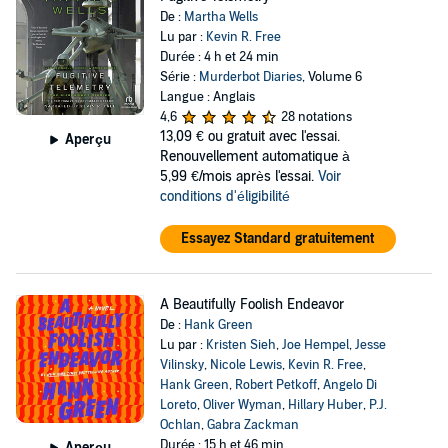
De :
Martha Wells
Lu par :
Kevin R. Free
Durée : 4 h et 24 min
Série :
Murderbot Diaries
, Volume 6
Langue : Anglais
4,6
28 notations
13,09 €
ou gratuit avec l'essai.
Aperçu
Renouvellement automatique à
5,99 €/mois après l'essai.
Voir
conditions d'éligibilité
Essayez Standard gratuitement
A Beautifully Foolish Endeavor
De :
Hank Green
Lu par :
Kristen Sieh
,
Joe Hempel
,
Jesse
Vilinsky
,
Nicole Lewis
,
Kevin R. Free
,
Hank Green
,
Robert Petkoff
,
Angelo Di
Loreto
,
Oliver Wyman
,
Hillary Huber
,
P.J.
Ochlan
,
Gabra Zackman
Durée : 15 h et 46 min
Aperçu