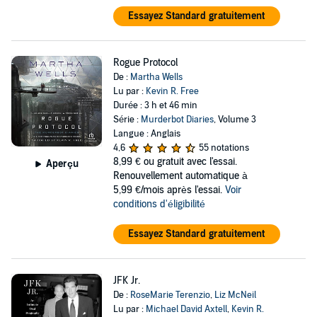
Essayez Standard gratuitement
Rogue Protocol
De :
Martha Wells
Lu par :
Kevin R. Free
Durée : 3 h et 46 min
Série :
Murderbot Diaries
, Volume 3
Langue : Anglais
4,6
55 notations
8,99 €
ou gratuit avec l'essai.
Aperçu
Renouvellement automatique à
5,99 €/mois après l'essai.
Voir
conditions d'éligibilité
Essayez Standard gratuitement
JFK Jr.
De :
RoseMarie Terenzio
,
Liz McNeil
Lu par :
Michael David Axtell
,
Kevin R.