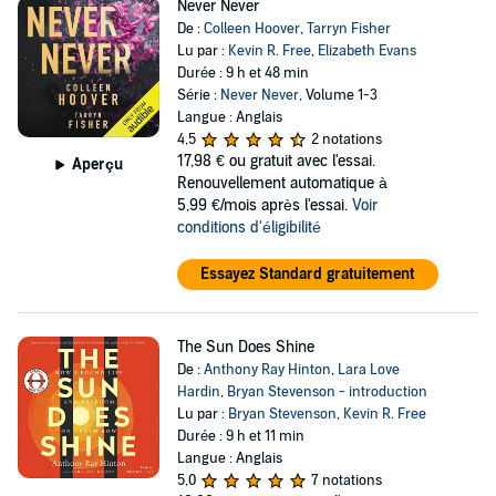
Never Never
De :
Colleen Hoover
,
Tarryn Fisher
Lu par :
Kevin R. Free
,
Elizabeth Evans
Durée : 9 h et 48 min
Série :
Never Never
, Volume 1-3
Langue : Anglais
4,5
2 notations
17,98 €
ou gratuit avec l'essai.
Aperçu
Renouvellement automatique à
5,99 €/mois après l'essai.
Voir
conditions d'éligibilité
Essayez Standard gratuitement
The Sun Does Shine
De :
Anthony Ray Hinton
,
Lara Love
Hardin
,
Bryan Stevenson - introduction
Lu par :
Bryan Stevenson
,
Kevin R. Free
Durée : 9 h et 11 min
Langue : Anglais
5,0
7 notations