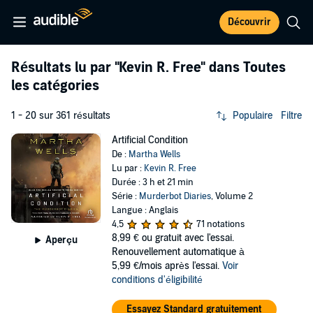
Découvrir
Résultats lu par
"Kevin R. Free"
dans Toutes
les catégories
1 - 20 sur 361 résultats
Populaire
Filtre
Artificial Condition
De :
Martha Wells
Lu par :
Kevin R. Free
Durée : 3 h et 21 min
Série :
Murderbot Diaries
, Volume 2
Langue : Anglais
4,5
71 notations
8,99 €
ou gratuit avec l'essai.
Aperçu
Renouvellement automatique à
5,99 €/mois après l'essai.
Voir
conditions d'éligibilité
Essayez Standard gratuitement