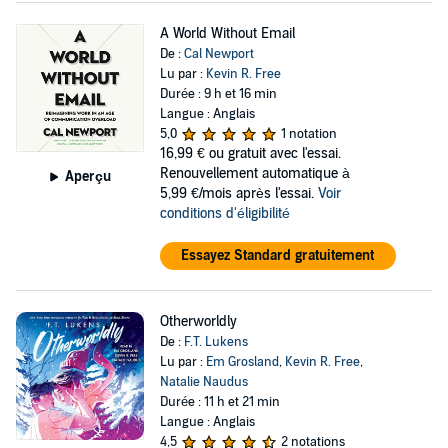
A World Without Email
De :
Cal Newport
Lu par :
Kevin R. Free
Durée : 9 h et 16 min
Langue : Anglais
5,0
1 notation
16,99 €
ou gratuit avec l'essai.
Renouvellement automatique à
Aperçu
5,99 €/mois après l'essai.
Voir
conditions d'éligibilité
Essayez Standard gratuitement
Otherworldly
De :
F.T. Lukens
Lu par :
Em Grosland
,
Kevin R. Free
,
Natalie Naudus
Durée : 11 h et 21 min
Langue : Anglais
4,5
2 notations