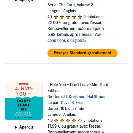
Série :
The Carls
, Volume 2
Langue : Anglais
4,7
9 notations
22,00 €
ou gratuit avec l'essai.
Renouvellement automatique à
5,99 €/mois après l'essai.
Voir
conditions d'éligibilité
Essayez Standard gratuitement
I Hate You - Don't Leave Me: Third
Edition
De :
Jerold J. Kreisman
,
Hal Straus
Lu par :
Kevin R. Free
Durée : 10 h et 32 min
Langue : Anglais
4,0
3 notations
17,99 €
ou gratuit avec l'essai.
Aperçu
Renouvellement automatique à