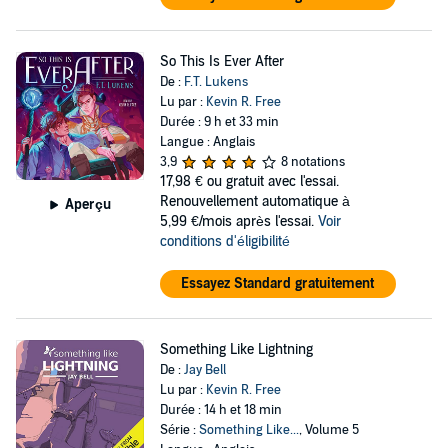
So This Is Ever After
De :
F.T. Lukens
Lu par :
Kevin R. Free
Durée : 9 h et 33 min
Langue : Anglais
3,9
8 notations
17,98 €
ou gratuit avec l'essai.
Renouvellement automatique à
Aperçu
5,99 €/mois après l'essai.
Voir
conditions d'éligibilité
Essayez Standard gratuitement
Something Like Lightning
De :
Jay Bell
Lu par :
Kevin R. Free
Durée : 14 h et 18 min
Série :
Something Like...
, Volume 5