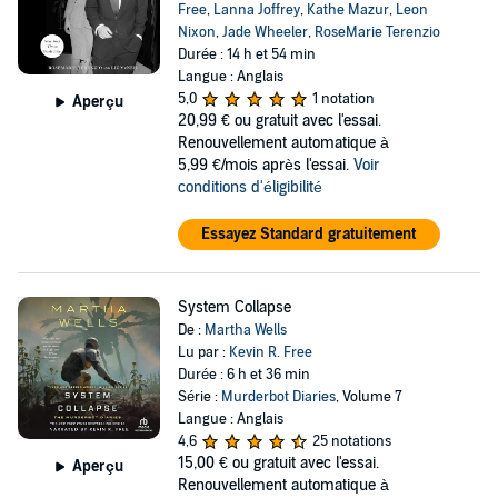
Free
,
Lanna Joffrey
,
Kathe Mazur
,
Leon
Nixon
,
Jade Wheeler
,
RoseMarie Terenzio
Durée : 14 h et 54 min
Langue : Anglais
5,0
1 notation
Aperçu
20,99 €
ou gratuit avec l'essai.
Renouvellement automatique à
5,99 €/mois après l'essai.
Voir
conditions d'éligibilité
Essayez Standard gratuitement
System Collapse
De :
Martha Wells
Lu par :
Kevin R. Free
Durée : 6 h et 36 min
Série :
Murderbot Diaries
, Volume 7
Langue : Anglais
4,6
25 notations
15,00 €
ou gratuit avec l'essai.
Aperçu
Renouvellement automatique à