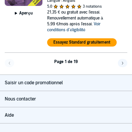
Langue : Anglais
5,0
3 notations
21,35 €
ou gratuit avec l'essai.
Aperçu
Renouvellement automatique à
5,99 €/mois après l'essai.
Voir
conditions d'éligibilité
Essayez Standard gratuitement
Page 1 de 19
Page précédente
Page 
Saisir un code promotionnel
Nous contacter
Aide