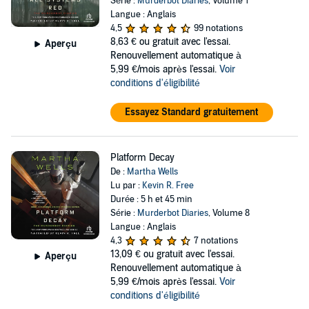
Série :
Murderbot Diaries
, Volume 1
Langue : Anglais
4,5
99 notations
8,63 €
ou gratuit avec l'essai.
Aperçu
Renouvellement automatique à
5,99 €/mois après l'essai.
Voir
conditions d'éligibilité
Essayez Standard gratuitement
Platform Decay
De :
Martha Wells
Lu par :
Kevin R. Free
Durée : 5 h et 45 min
Série :
Murderbot Diaries
, Volume 8
Langue : Anglais
4,3
7 notations
13,09 €
ou gratuit avec l'essai.
Aperçu
Renouvellement automatique à
5,99 €/mois après l'essai.
Voir
conditions d'éligibilité