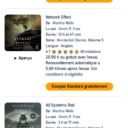
Network Effect
De :
Martha Wells
Lu par :
Kevin R. Free
Durée : 12 h et 47 min
Série :
Murderbot Diaries
, Volume 5
Langue : Anglais
4,7
40 notations
20,99 €
ou gratuit avec l'essai.
Aperçu
Renouvellement automatique à
5,99 €/mois après l'essai.
Voir
conditions d'éligibilité
Essayez Standard gratuitement
All Systems Red
De :
Martha Wells
Lu par :
Kevin R. Free
Durée : 3 h et 17 min