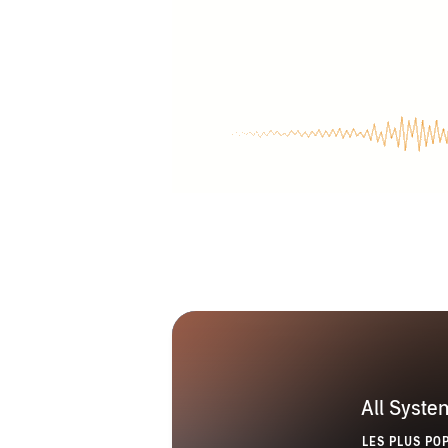
All Syste
LES PLUS PO