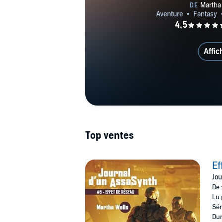
Affic
Top ventes
Ef
Jou
De 
Lu 
Sér
Dur