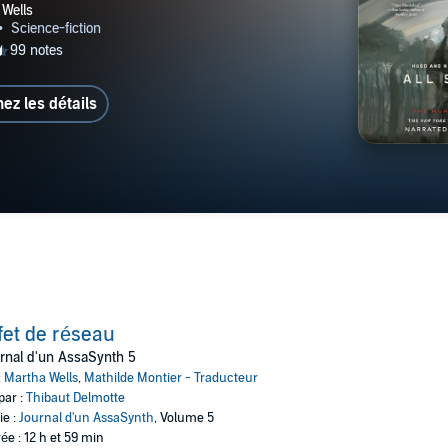
hez les détails
fet de réseau
rnal d'un AssaSynth 5
:
Martha Wells
,
Mathilde Montier - Traducteur
par :
Thibaut Delmotte
ie :
Journal d'un AssaSynth
, Volume 5
ée : 12 h et 59 min