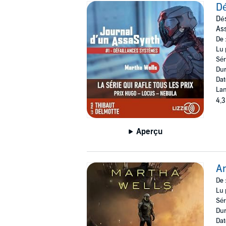
Dé
Dés
As
De 
Lu 
Sér
Dur
Dat
Lan
4,3
Aperçu
Ar
De 
Lu 
Sér
Dur
Dat