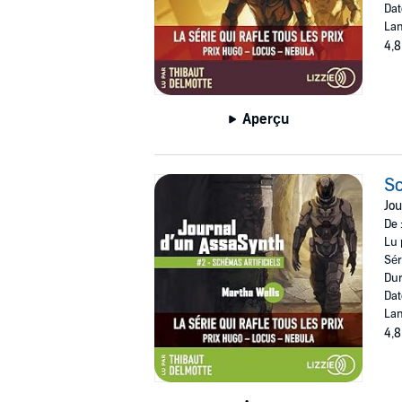
Dat
Lan
4,8
Aperçu
Sc
Jou
De 
Lu 
Sér
Dur
Dat
Lan
4,8