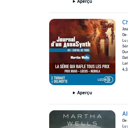
Aperçu
Ch
Jou
De 
Lu 
Sér
Dur
Dat
Lan
4,3
Aperçu
Al
De 
Lu 