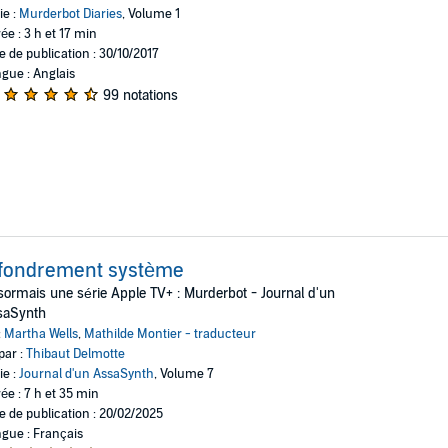
ie :
Murderbot Diaries
, Volume 1
ée : 3 h et 17 min
e de publication : 30/10/2017
gue : Anglais
99 notations
ffondrement système
ormais une série Apple TV+ : Murderbot - Journal d'un
saSynth
:
Martha Wells
,
Mathilde Montier - traducteur
par :
Thibaut Delmotte
ie :
Journal d'un AssaSynth
, Volume 7
ée : 7 h et 35 min
e de publication : 20/02/2025
gue : Français