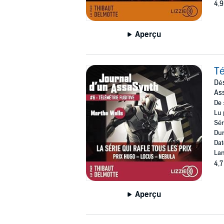
4,9
Aperçu
Té
Dés
As
De 
Lu 
Sér
Dur
Dat
Lan
4,7
Aperçu