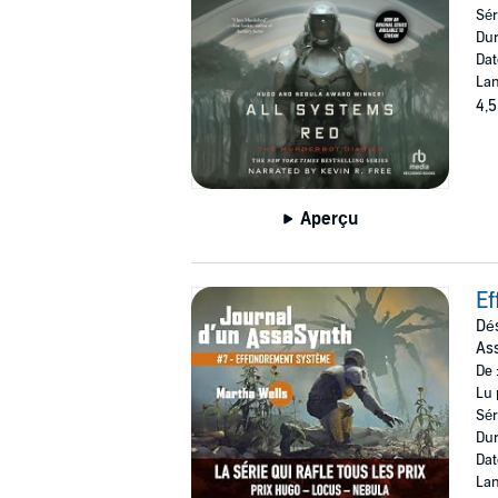
Sér
Dur
Dat
Lan
4,5
Aperçu
E
Dés
As
De 
Lu 
Sér
Dur
Dat
Lan