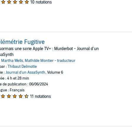
10 notations
lémétrie Fugitive
ormais une série Apple TV+ : Murderbot - Journal d'un
saSynth
:
Martha Wells
,
Mathilde Montier - traducteur
par :
Thibaut Delmotte
ie :
Journal d'un AssaSynth
, Volume 6
ée : 4 h et 28 min
e de publication : 06/06/2024
gue : Français
11 notations