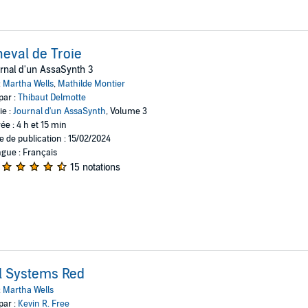
eval de Troie
rnal d'un AssaSynth 3
:
Martha Wells
,
Mathilde Montier
par :
Thibaut Delmotte
ie :
Journal d'un AssaSynth
, Volume 3
ée : 4 h et 15 min
e de publication : 15/02/2024
gue : Français
15 notations
l Systems Red
:
Martha Wells
par :
Kevin R. Free