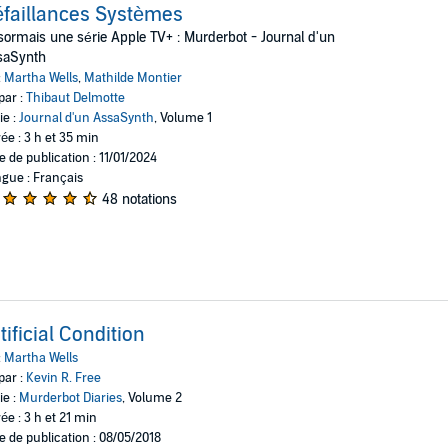
faillances Systèmes
ormais une série Apple TV+ : Murderbot - Journal d'un
saSynth
:
Martha Wells
,
Mathilde Montier
par :
Thibaut Delmotte
ie :
Journal d'un AssaSynth
, Volume 1
ée : 3 h et 35 min
e de publication : 11/01/2024
gue : Français
48 notations
tificial Condition
:
Martha Wells
par :
Kevin R. Free
ie :
Murderbot Diaries
, Volume 2
ée : 3 h et 21 min
e de publication : 08/05/2018