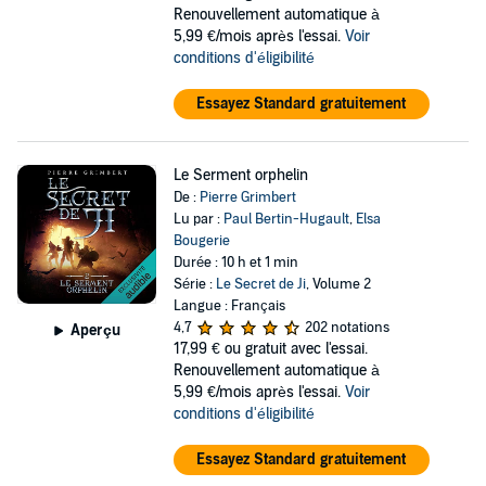
Renouvellement automatique à
5,99 €/mois après l'essai.
Voir
conditions d'éligibilité
Essayez Standard gratuitement
Le Serment orphelin
De :
Pierre Grimbert
Lu par :
Paul Bertin-Hugault
,
Elsa
Bougerie
Durée : 10 h et 1 min
Série :
Le Secret de Ji
, Volume 2
Langue : Français
4,7
202 notations
Aperçu
17,99 €
ou gratuit avec l'essai.
Renouvellement automatique à
5,99 €/mois après l'essai.
Voir
conditions d'éligibilité
Essayez Standard gratuitement