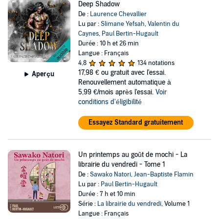
Deep Shadow
De :
Laurence Chevallier
Lu par :
Slimane Yefsah
,
Valentin du
Caynes
,
Paul Bertin-Hugault
Durée : 10 h et 26 min
Langue : Français
4,8
134 notations
17,98 €
ou gratuit avec l'essai.
Aperçu
Renouvellement automatique à
5,99 €/mois après l'essai.
Voir
conditions d'éligibilité
Essayez Standard gratuitement
Un printemps au goût de mochi - La
librairie du vendredi - Tome 1
De :
Sawako Natori
,
Jean-Baptiste Flamin
Lu par :
Paul Bertin-Hugault
Durée : 7 h et 10 min
Série :
La librairie du vendredi
, Volume 1
Langue : Français