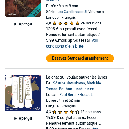
Witecka
Durée : 9 h et 9 min
Série :
Les Gardiens de Ji
, Volume 4
Langue : Français
4,8
26 notations
Aperçu
17,98 €
ou gratuit avec l'essai.
Renouvellement automatique à
5,99 €/mois après l'essai.
Voir
conditions d'éligibilité
Essayez Standard gratuitement
Le chat qui voulait sauver les livres
De :
Sôsuke Natsukawa
,
Mathilde
Tamae-Bouhon - traductrice
Lu par :
Paul Bertin-Hugault
Durée : 4 h et 52 min
Langue : Français
4,3
15 notations
14,99 €
ou gratuit avec l'essai.
Aperçu
Renouvellement automatique à