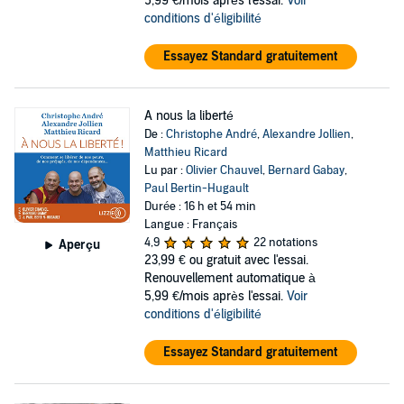
5,99 €/mois après l'essai.
Voir
conditions d'éligibilité
Essayez Standard gratuitement
A nous la liberté
De :
Christophe André
,
Alexandre Jollien
,
Matthieu Ricard
Lu par :
Olivier Chauvel
,
Bernard Gabay
,
Paul Bertin-Hugault
Durée : 16 h et 54 min
Langue : Français
4,9
22 notations
Aperçu
23,99 €
ou gratuit avec l'essai.
Renouvellement automatique à
5,99 €/mois après l'essai.
Voir
conditions d'éligibilité
Essayez Standard gratuitement