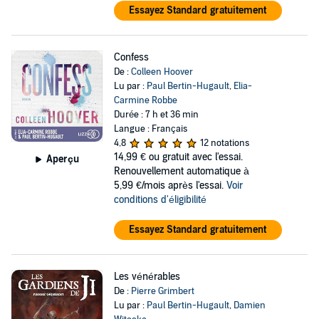
Essayez Standard gratuitement
Confess
De :
Colleen Hoover
Lu par :
Paul Bertin-Hugault
,
Elia-
Carmine Robbe
Durée : 7 h et 36 min
Langue : Français
4,8
12 notations
14,99 €
ou gratuit avec l'essai.
Aperçu
Renouvellement automatique à
5,99 €/mois après l'essai.
Voir
conditions d'éligibilité
Essayez Standard gratuitement
Les vénérables
De :
Pierre Grimbert
Lu par :
Paul Bertin-Hugault
,
Damien