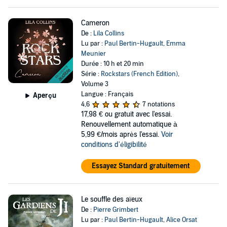
Cameron
De :
Lila Collins
Lu par :
Paul Bertin-Hugault
,
Emma
Meunier
Durée : 10 h et 20 min
Série :
Rockstars (French Edition)
,
Volume 3
Langue : Français
Aperçu
4,6
7 notations
17,98 €
ou gratuit avec l'essai.
Renouvellement automatique à
5,99 €/mois après l'essai.
Voir
conditions d'éligibilité
Essayez Standard gratuitement
Le souffle des aïeux
De :
Pierre Grimbert
Lu par :
Paul Bertin-Hugault
,
Alice Orsat