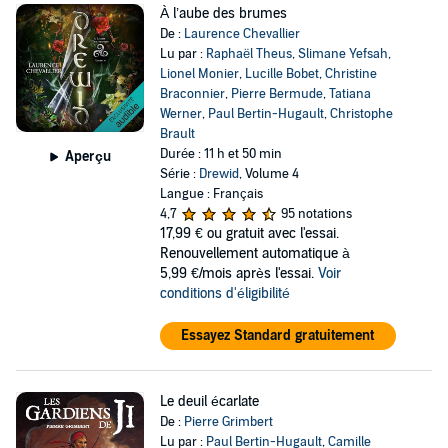
À l’aube des brumes
De :
Laurence Chevallier
Lu par :
Raphaël Theus
,
Slimane Yefsah
,
Lionel Monier
,
Lucille Bobet
,
Christine
Braconnier
,
Pierre Bermude
,
Tatiana
Werner
,
Paul Bertin-Hugault
,
Christophe
Brault
Durée : 11 h et 50 min
Aperçu
Série :
Drewid
, Volume 4
Langue : Français
4,7
95 notations
17,99 €
ou gratuit avec l'essai.
Renouvellement automatique à
5,99 €/mois après l'essai.
Voir
conditions d'éligibilité
Essayez Standard gratuitement
Le deuil écarlate
De :
Pierre Grimbert
Lu par :
Paul Bertin-Hugault
,
Camille