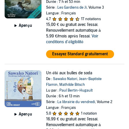
Durée : 7 h et 53 min
Série :
Les Gardiens de Ji
, Volume 3
Langue : Français
4,7
17 notations
15,00 €
ou gratuit avec l'essai.
Aperçu
Renouvellement automatique à
5,99 €/mois après l'essai.
Voir
conditions d'éligibilité
Essayez Standard gratuitement
Un été aux bulles de soda
De :
Sawako Natori
,
Jean-Baptiste
Flamin
,
Mathilde Bitsch
Lu par :
Paul Bertin-Hugault
Durée : 6 h et 13 min
Série :
La librairie du vendredi
, Volume 2
Langue : Français
5,0
1 notation
Aperçu
16,99 €
ou gratuit avec l'essai.
Renouvellement automatique à