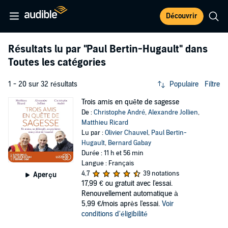
Découvrir
Résultats lu par
"Paul Bertin-Hugault"
dans
Toutes les catégories
1 - 20 sur 32 résultats
Populaire
Filtre
Trois amis en quête de sagesse
De :
Christophe André
,
Alexandre Jollien
,
Matthieu Ricard
Lu par :
Olivier Chauvel
,
Paul Bertin-
Hugault
,
Bernard Gabay
Durée : 11 h et 56 min
Langue : Français
4,7
39 notations
Aperçu
17,99 €
ou gratuit avec l'essai.
Renouvellement automatique à
5,99 €/mois après l'essai.
Voir
conditions d'éligibilité