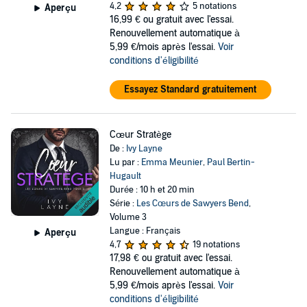
4,2
5 notations
Aperçu
16,99 €
ou gratuit avec l'essai.
Renouvellement automatique à
5,99 €/mois après l'essai.
Voir
conditions d'éligibilité
Essayez Standard gratuitement
Cœur Stratège
De :
Ivy Layne
Lu par :
Emma Meunier
,
Paul Bertin-
Hugault
Durée : 10 h et 20 min
Série :
Les Cœurs de Sawyers Bend
,
Volume 3
Langue : Français
Aperçu
4,7
19 notations
17,98 €
ou gratuit avec l'essai.
Renouvellement automatique à
5,99 €/mois après l'essai.
Voir
conditions d'éligibilité