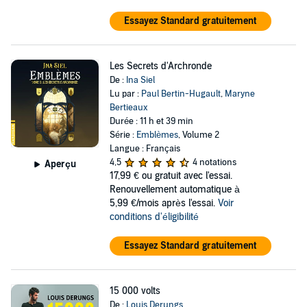
Essayez Standard gratuitement
Les Secrets d'Archronde
De :
Ina Siel
Lu par :
Paul Bertin-Hugault
,
Maryne
Bertieaux
Durée : 11 h et 39 min
Série :
Emblèmes
, Volume 2
Langue : Français
4,5
4 notations
Aperçu
17,99 €
ou gratuit avec l'essai.
Renouvellement automatique à
5,99 €/mois après l'essai.
Voir
conditions d'éligibilité
Essayez Standard gratuitement
15 000 volts
De :
Louis Derungs