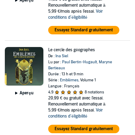
Aperçu
Renouvellement automatique à
5,99 €/mois après l'essai.
Voir
conditions d'éligibilité
Essayez Standard gratuitement
Le cercle des géographes
De :
Ina Siel
Lu par :
Paul Bertin-Hugault
,
Maryne
Bertieaux
Durée : 13 h et 9 min
Série :
Emblèmes
, Volume 1
Langue : Français
4,9
8 notations
Aperçu
20,99 €
ou gratuit avec l'essai.
Renouvellement automatique à
5,99 €/mois après l'essai.
Voir
conditions d'éligibilité
Essayez Standard gratuitement