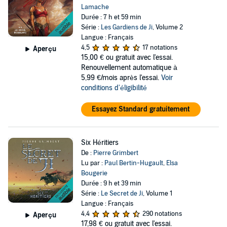
Lamache
Durée : 7 h et 59 min
Série :
Les Gardiens de Ji
, Volume 2
Langue : Français
4,5
17 notations
Aperçu
15,00 €
ou gratuit avec l'essai.
Renouvellement automatique à
5,99 €/mois après l'essai.
Voir
conditions d'éligibilité
Essayez Standard gratuitement
Six Héritiers
De :
Pierre Grimbert
Lu par :
Paul Bertin-Hugault
,
Elsa
Bougerie
Durée : 9 h et 39 min
Série :
Le Secret de Ji
, Volume 1
Langue : Français
4,4
290 notations
Aperçu
17,98 €
ou gratuit avec l'essai.