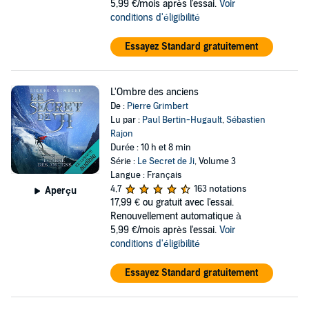
5,99 €/mois après l'essai.
Voir
conditions d'éligibilité
Essayez Standard gratuitement
L'Ombre des anciens
De :
Pierre Grimbert
Lu par :
Paul Bertin-Hugault
,
Sébastien
Rajon
Durée : 10 h et 8 min
Série :
Le Secret de Ji
, Volume 3
Langue : Français
4,7
163 notations
Aperçu
17,99 €
ou gratuit avec l'essai.
Renouvellement automatique à
5,99 €/mois après l'essai.
Voir
conditions d'éligibilité
Essayez Standard gratuitement