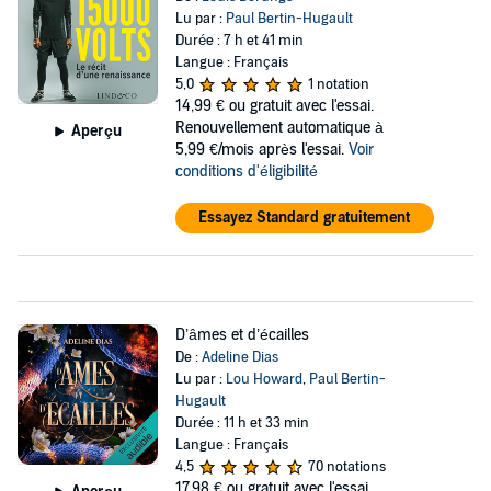
Lu par :
Paul Bertin-Hugault
Durée : 7 h et 41 min
Langue : Français
5,0
1 notation
14,99 €
ou gratuit avec l'essai.
Renouvellement automatique à
Aperçu
5,99 €/mois après l'essai.
Voir
conditions d'éligibilité
Essayez Standard gratuitement
D’âmes et d’écailles
De :
Adeline Dias
Lu par :
Lou Howard
,
Paul Bertin-
Hugault
Durée : 11 h et 33 min
Langue : Français
4,5
70 notations
17,98 €
ou gratuit avec l'essai.