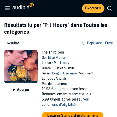
Découvrir
Résultats lu par
"P-J Houry"
dans Toutes les
catégories
1 résultat
Populaire
Filtre
The Third Son
De :
Elise Marion
Lu par :
P. J. Houry
Durée : 12 h et 52 min
Série :
King of Cardenas
, Volume 1
Langue : Anglais
Pas de notations
19,98 €
ou gratuit avec l'essai.
Aperçu
Renouvellement automatique à
5,99 €/mois après l'essai.
Voir
conditions d'éligibilité
Essayez Standard gratuitement