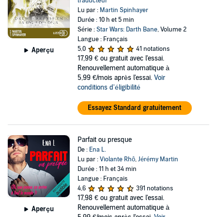
traducteur
Lu par :
Martin Spinhayer
Durée : 10 h et 5 min
Série :
Star Wars: Darth Bane
, Volume 2
Langue : Français
5,0
41 notations
Aperçu
17,99 €
ou gratuit avec l'essai.
Renouvellement automatique à
5,99 €/mois après l'essai.
Voir
conditions d'éligibilité
Essayez Standard gratuitement
Parfait ou presque
De :
Ena L.
Lu par :
Violante Rhô
,
Jérémy Martin
Durée : 11 h et 34 min
Langue : Français
4,6
391 notations
17,98 €
ou gratuit avec l'essai.
Renouvellement automatique à
Aperçu