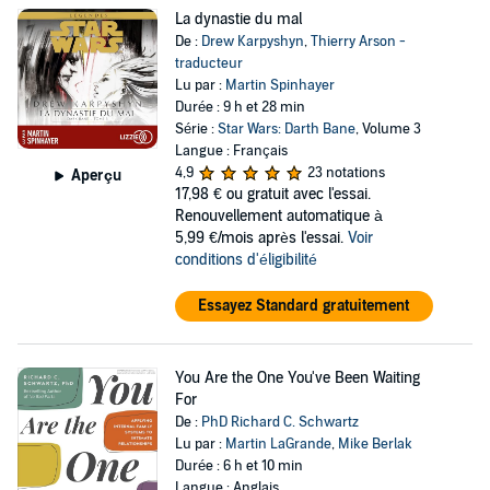
La dynastie du mal
De :
Drew Karpyshyn
,
Thierry Arson -
traducteur
Lu par :
Martin Spinhayer
Durée : 9 h et 28 min
Série :
Star Wars: Darth Bane
, Volume 3
Langue : Français
4,9
23 notations
Aperçu
17,98 €
ou gratuit avec l'essai.
Renouvellement automatique à
5,99 €/mois après l'essai.
Voir
conditions d'éligibilité
Essayez Standard gratuitement
You Are the One You've Been Waiting
For
De :
PhD Richard C. Schwartz
Lu par :
Martin LaGrande
,
Mike Berlak
Durée : 6 h et 10 min
Langue : Anglais