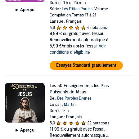
Durée : 1 h et 25 min
Série :
Les P'tites Poules
, Volume
Aperçu
Compilation Tomes 17 à 21
Langue : Français
4,8
4 notations
9,99 €
ou gratuit avec l'essai.
Renouvellement automatique à
5,99 €/mois après l'essai.
Voir
conditions d'éligibilité
Essayez Standard gratuitement
Les 50 Enseignements les Plus
Puissants de Jésus
De :
Des Paroles Divines
Lu par :
Martin
Durée : 2 h
Langue : Français
5,0
22 notations
11,99 €
ou gratuit avec l'essai.
Aperçu
Renouvellement automatique à