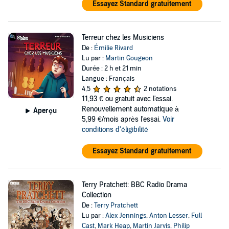
Essayez Standard gratuitement
Terreur chez les Musiciens
De :
Émilie Rivard
Lu par :
Martin Gougeon
Durée : 2 h et 21 min
Langue : Français
4,5
2 notations
11,93 €
ou gratuit avec l'essai.
Renouvellement automatique à
Aperçu
5,99 €/mois après l'essai.
Voir
conditions d'éligibilité
Essayez Standard gratuitement
Terry Pratchett: BBC Radio Drama
Collection
De :
Terry Pratchett
Lu par :
Alex Jennings
,
Anton Lesser
,
Full
Cast
,
Mark Heap
,
Martin Jarvis
,
Philip