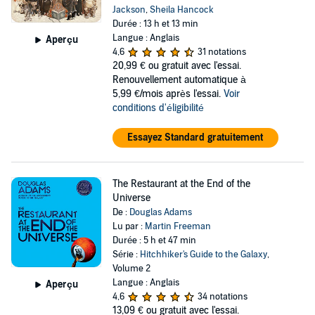
Jackson
,
Sheila Hancock
Durée : 13 h et 13 min
Langue : Anglais
Aperçu
4,6
31 notations
20,99 €
ou gratuit avec l'essai.
Renouvellement automatique à
5,99 €/mois après l'essai.
Voir
conditions d'éligibilité
Essayez Standard gratuitement
The Restaurant at the End of the
Universe
De :
Douglas Adams
Lu par :
Martin Freeman
Durée : 5 h et 47 min
Série :
Hitchhiker's Guide to the Galaxy
,
Volume 2
Langue : Anglais
Aperçu
4,6
34 notations
13,09 €
ou gratuit avec l'essai.