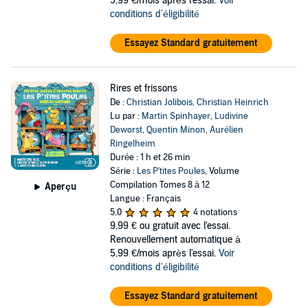
5,99 €/mois après l'essai.
Voir
conditions d'éligibilité
Essayez Standard gratuitement
Rires et frissons
De :
Christian Jolibois
,
Christian Heinrich
Lu par :
Martin Spinhayer
,
Ludivine
Deworst
,
Quentin Minon
,
Aurélien
Ringelheim
Durée : 1 h et 26 min
Série :
Les P'tites Poules
, Volume
Compilation Tomes 8 à 12
Aperçu
Langue : Français
5,0
4 notations
9,99 €
ou gratuit avec l'essai.
Renouvellement automatique à
5,99 €/mois après l'essai.
Voir
conditions d'éligibilité
Essayez Standard gratuitement