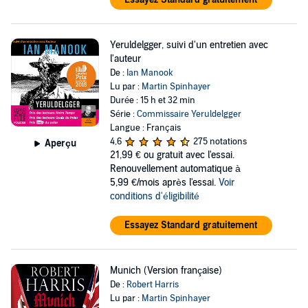
Yeruldelgger, suivi d'un entretien avec
l'auteur
De :
Ian Manook
Lu par :
Martin Spinhayer
Durée : 15 h et 32 min
Série :
Commissaire Yeruldelgger
Langue : Français
4,6
275 notations
Aperçu
21,99 €
ou gratuit avec l'essai.
Renouvellement automatique à
5,99 €/mois après l'essai.
Voir
conditions d'éligibilité
Essayez Standard gratuitement
Munich (Version française)
De :
Robert Harris
Lu par :
Martin Spinhayer