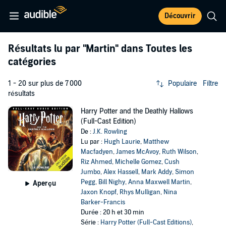
Découvrir
Résultats lu par
"Martin"
dans Toutes les
catégories
1 - 20 sur plus de 7 000
Populaire
Filtre
résultats
Harry Potter and the Deathly Hallows
(Full-Cast Edition)
De :
J.K. Rowling
Lu par :
Hugh Laurie
,
Matthew
Macfadyen
,
James McAvoy
,
Ruth Wilson
,
Riz Ahmed
,
Michelle Gomez
,
Cush
Jumbo
,
Alex Hassell
,
Mark Addy
,
Simon
Pegg
,
Bill Nighy
,
Anna Maxwell Martin
,
Aperçu
Jaxon Knopf
,
Rhys Mulligan
,
Nina
Barker-Francis
Durée : 20 h et 30 min
Série :
Harry Potter (Full-Cast Editions)
,