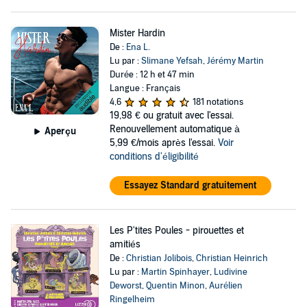
Mister Hardin
De :
Ena L.
Lu par :
Slimane Yefsah
,
Jérémy Martin
Durée : 12 h et 47 min
Langue : Français
4,6
181 notations
19,98 €
ou gratuit avec l'essai.
Renouvellement automatique à
Aperçu
5,99 €/mois après l'essai.
Voir
conditions d'éligibilité
Essayez Standard gratuitement
Les P'tites Poules - pirouettes et
amitiés
De :
Christian Jolibois
,
Christian Heinrich
Lu par :
Martin Spinhayer
,
Ludivine
Deworst
,
Quentin Minon
,
Aurélien
Ringelheim