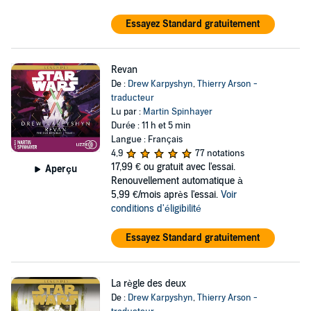
Essayez Standard gratuitement
Revan
De :
Drew Karpyshyn
,
Thierry Arson -
traducteur
Lu par :
Martin Spinhayer
Durée : 11 h et 5 min
Langue : Français
4,9
77 notations
17,99 €
ou gratuit avec l'essai.
Aperçu
Renouvellement automatique à
5,99 €/mois après l'essai.
Voir
conditions d'éligibilité
Essayez Standard gratuitement
La règle des deux
De :
Drew Karpyshyn
,
Thierry Arson -