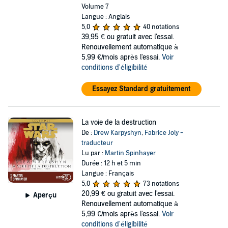
Volume 7
Langue : Anglais
5,0
40 notations
39,95 €
ou gratuit avec l'essai.
Renouvellement automatique à
5,99 €/mois après l'essai.
Voir
conditions d'éligibilité
Essayez Standard gratuitement
La voie de la destruction
De :
Drew Karpyshyn
,
Fabrice Joly -
traducteur
Lu par :
Martin Spinhayer
Durée : 12 h et 5 min
Langue : Français
5,0
73 notations
20,99 €
ou gratuit avec l'essai.
Aperçu
Renouvellement automatique à
5,99 €/mois après l'essai.
Voir
conditions d'éligibilité