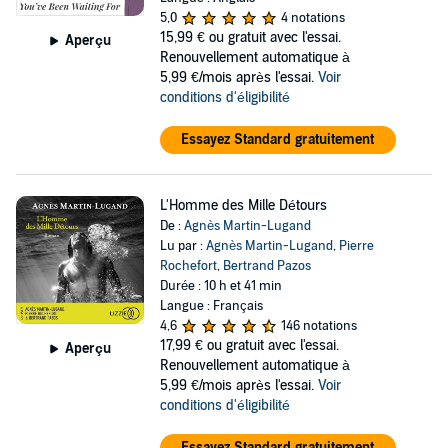
5,0
4 notations
15,99 €
ou gratuit avec l'essai.
Aperçu
Renouvellement automatique à
5,99 €/mois après l'essai.
Voir
conditions d'éligibilité
Essayez Standard gratuitement
L'Homme des Mille Détours
De :
Agnès Martin-Lugand
Lu par :
Agnès Martin-Lugand
,
Pierre
Rochefort
,
Bertrand Pazos
Durée : 10 h et 41 min
Langue : Français
4,6
146 notations
17,99 €
ou gratuit avec l'essai.
Aperçu
Renouvellement automatique à
5,99 €/mois après l'essai.
Voir
conditions d'éligibilité
Essayez Standard gratuitement