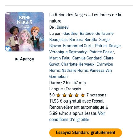
La Reine des Neiges – Les forces de la
nature
De :
Disney
Lu par :
Gauthier Battoue
,
Guillaume
Beaujolais
,
Barbara Beretta
,
Serge
Biavan
,
Emmanuel Curtil
,
Patrick Delage
,
Véronique Desmadryl
,
Patrice Dozier
,
Martin Faliu
,
Camille Gondard
,
Claire
Aperçu
Guyot
,
Charlotte Hervieux
,
Emmylou
Homs
,
Nathalie Homs
,
Vanessa Van
Genneken
Durée : 2 h et 57 min
Langue : Français
5,0
7 notations
11,93 €
ou gratuit avec l'essai.
Renouvellement automatique à
5,99 €/mois après l'essai.
Voir
conditions d'éligibilité
Essayez Standard gratuitement