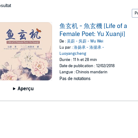
ésultat
鱼玄机 - 魚玄機 [Life of a
Female Poet: Yu Xuanji]
De :
吴蔚 - 吳蔚 - Wu Wei
Lu par :
洛扬承 - 洛揚承 -
Luoyangcheng
Durée : 11 h et 28 min
Date de publication : 12/02/2018
Langue : Chinois mandarin
Pas de notations
Aperçu