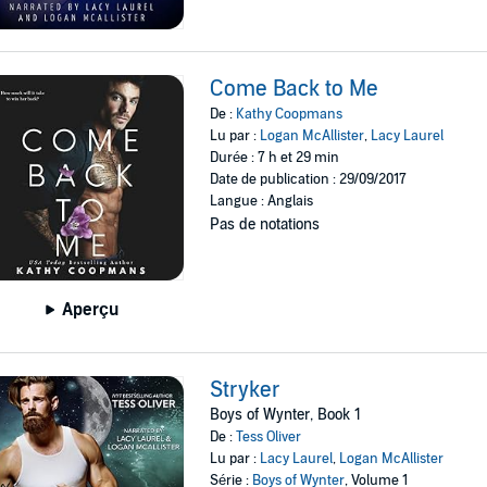
Come Back to Me
De :
Kathy Coopmans
Lu par :
Logan McAllister
,
Lacy Laurel
Durée : 7 h et 29 min
Date de publication : 29/09/2017
Langue : Anglais
Pas de notations
Aperçu
Stryker
Boys of Wynter, Book 1
De :
Tess Oliver
Lu par :
Lacy Laurel
,
Logan McAllister
Série :
Boys of Wynter
, Volume 1