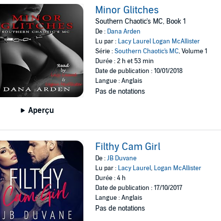
Minor Glitches
Southern Chaotic's MC, Book 1
De :
Dana Arden
Lu par :
Lacy Laurel Logan McAllister
Série :
Southern Chaotic's MC
, Volume 1
Durée : 2 h et 53 min
Date de publication : 10/01/2018
Langue : Anglais
Pas de notations
Aperçu
Filthy Cam Girl
De :
JB Duvane
Lu par :
Lacy Laurel
,
Logan McAllister
Durée : 4 h
Date de publication : 17/10/2017
Langue : Anglais
Pas de notations