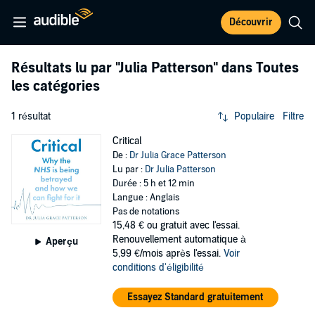
Découvrir
Résultats lu par
"Julia Patterson"
dans Toutes
les catégories
1 résultat
Populaire
Filtre
Critical
De :
Dr Julia Grace Patterson
Lu par :
Dr Julia Patterson
Durée : 5 h et 12 min
Langue : Anglais
Pas de notations
15,48 €
ou gratuit avec l'essai.
Renouvellement automatique à
Aperçu
5,99 €/mois après l'essai.
Voir
conditions d'éligibilité
Essayez Standard gratuitement